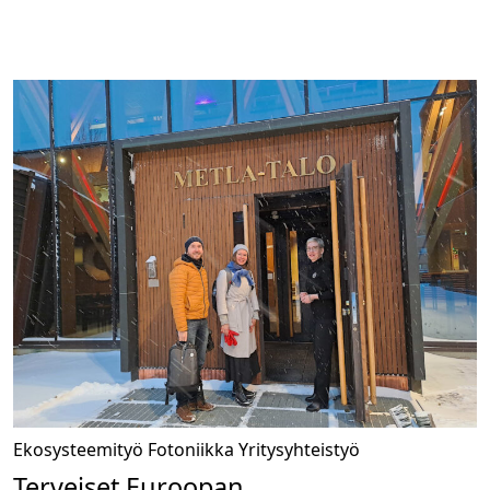
Ekosysteemityö
Fotoniikka
Yritysyhteistyö
Terveiset Euroopan