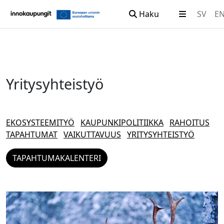
Haku
SV
E
Siirry sisältöön
Yritysyhteistyö
EKOSYSTEEMITYÖ
KAUPUNKIPOLITIIKKA
RAHOITUS
TAPAHTUMAT
VAIKUTTAVUUS
YRITYSYHTEISTYÖ
TAPAHTUMAKALENTERI