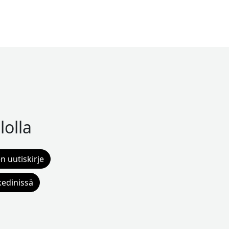
lolla
n uutiskirje
kedinissä