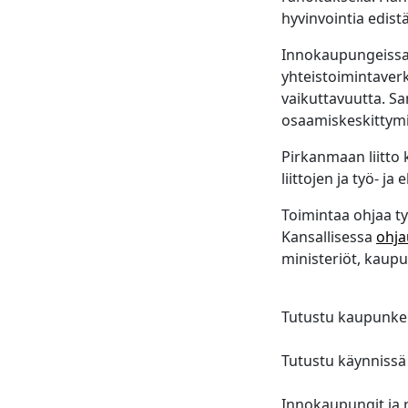
hyvinvointia edistä
Innokaupungeissa 
yhteistoimintaver
vaikuttavuutta. Sa
osaamiskeskittymik
Pirkanmaan liitto
liittojen ja työ- 
Toimintaa ohjaa ty
Kansallisessa
ohj
ministeriöt, kaupu
Tutustu kaupunkei
Tutustu käynnissä 
Innokaupungit ja 