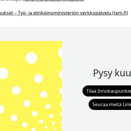
set – Työ- ja elinkeinoministeriön verkkopalvelu (tem.fi)
Pysy kuu
Tilaa Innokaupunkie
Seuraa meitä Lin