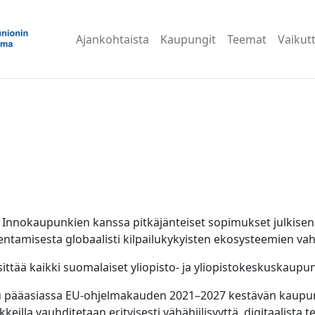
Ajankohtaista
Kaupungit
Teemat
Vaikut
 Innokaupunkien kanssa pitkäjänteiset sopimukset julkisen j
ntamisesta globaalisti kilpailukykyisten ekosysteemien vah
ttää kaikki suomalaiset yliopisto- ja yliopistokeskuskaupun
u pääasiassa EU-ohjelmakauden 2021–2027 kestävän kaupu
keilla vauhditetaan erityisesti vähähiilisyyttä, digitaalista t