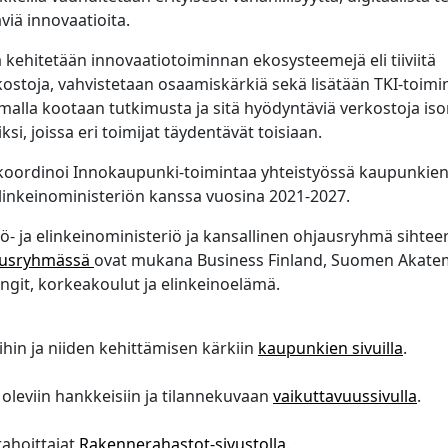
viä innovaatioita.
kehitetään innovaatiotoiminnan ekosysteemejä eli tiiviitä
kostoja, vahvistetaan osaamiskärkiä sekä lisätään TKI-toim
malla kootaan tutkimusta ja sitä hyödyntäviä verkostoja is
si, joissa eri toimijat täydentävät toisiaan.
 koordinoi Innokaupunki-toimintaa yhteistyössä kaupunkie
ja elinkeinoministeriön kanssa vuosina 2021-2027.
ö- ja elinkeinoministeriö ja kansallinen ohjausryhmä sihtee
ausryhmässä
ovat mukana Business Finland, Suomen Akatem
ngit, korkeakoulut ja elinkeinoelämä.
hin ja niiden kehittämisen kärkiin
kaupunkien sivuilla
.
oleviin hankkeisiin ja tilannekuvaan
vaikuttavuussivulla
.
rahoittajat
Rakennerahastot-sivustolla
.