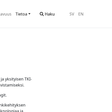
tavuus
Tietoa
Haku
SV
EN
a yksityisen TKI-
vistamiseksi.
git.
nkikehityksen
eknologiaa ja