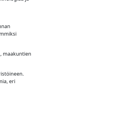
innan
ommiksi
n, maakuntien
ristöineen.
ia, eri