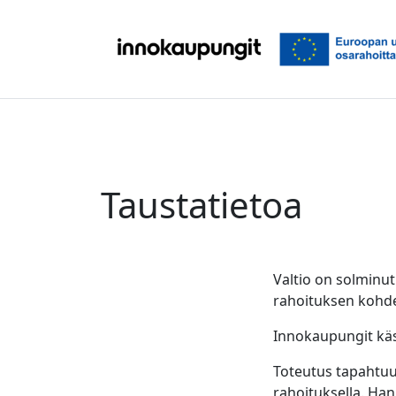
Siirry sisältöön
Taustatietoa
Valtio on solminut
rahoituksen kohde
Innokaupungit käsi
Toteutus tapahtu
rahoituksella. Hank