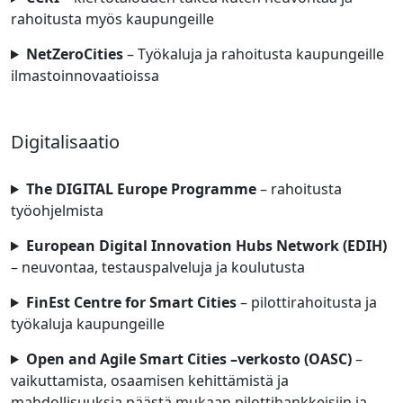
rahoitusta myös kaupungeille
NetZeroCities
– Työkaluja ja rahoitusta kaupungeille
ilmastoinnovaatioissa
Digitalisaatio
The DIGITAL Europe Programme
– rahoitusta
työohjelmista
European Digital Innovation Hubs Network
(EDIH)
– neuvontaa, testauspalveluja ja koulutusta
FinEst Centre for Smart Cities
– pilottirahoitusta ja
työkaluja kaupungeille​
Open and Agile Smart Cities –verkosto (OASC)
–
vaikuttamista, osaamisen kehittämistä ja
mahdollisuuksia päästä mukaan pilottihankkeisiin ja