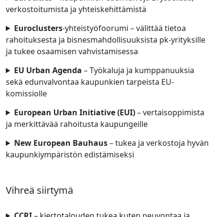
verkostoitumista ja yhteiskehittämistä
Euroclusters
-yhteistyöfoorumi – välittää tietoa
rahoituksesta ja bisnesmahdollisuuksista pk-yrityksille
ja tukee osaamisen vahvistamisessa
EU Urban Agenda
– Työkaluja ja kumppanuuksia
sekä edunvalvontaa kaupunkien tarpeista EU-
komissiolle​
European Urban Initiative (EUI)
– vertaisoppimista
ja merkittävää rahoitusta kaupungeille
New European Bauhaus
– tukea ja verkostoja hyvän
kaupunkiympäristön edistämiseksi
Vihreä siirtymä
CCRI
– kiertotalouden tukea kuten neuvontaa ja