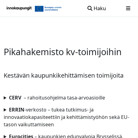
Haku
Siirry sisältöön
Pikahakemisto kv-toimijoihin
Kestävän kaupunkikehittämisen toimijoita
CERV
– rahoitusohjelma
tasa-arvoasioille
ERRIN
-verkosto
– tukea tutkimus- ja
innovaatiokapasiteettiin ja kehittämistyöhön sekä EU-
tason vaikuttamiseen
Eurocities
– kaupunkien edunvalvoja Brysselissä,