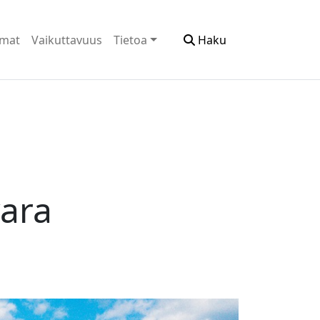
emat
Vaikuttavuus
Tietoa
Haku
vara