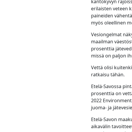
kantokyvyn rajoissa
erilaisten veteen k
paineiden vähentäm
myös oleellinen m
Vesiongelmat näkyv
maailman väestöstä
prosenttia jäteved
missä on paljon ih
Vettä olisi kuitenki
ratkaisu tähän.
Etelä-Savossa pin
prosenttia on vett
2022 Environmenta
juoma- ja jätevesie
Etelä-Savon maakun
aikavälin tavoitte