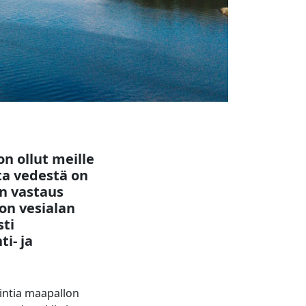
n ollut meille
sta vedestä on
on vastaus
 on vesialan
sti
i- ja
ointia maapallon