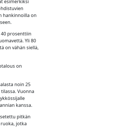
at esimerkiksi
kohdistuvien
n hankinnoilla on
iseen.
 40 prosenttiin
uomavettä. Yli 80
ä on vähän siellä,
rtotalous on
alasta noin 25
ä tilassa. Vuonna
ykkössijalle
itannian kanssa.
asetettu pitkän
 ruoka, jotka