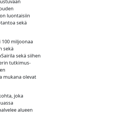
rustuvaan
louden
on luontaisiin
otantoa sekä
i 100 miljoonaa
n sekä
airila sekä siihen
erin tutkimus-
men
a mukana olevat
kohta, joka
 muassa
 palvelee alueen