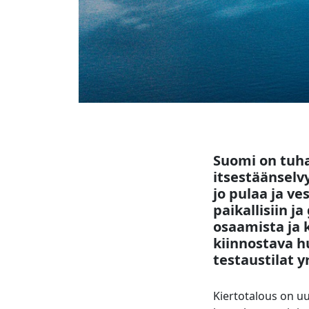
Suomi on tuha
itsestäänselvy
jo pulaa ja v
paikallisiin j
osaamista ja 
kiinnostava h
testaustilat yr
Kiertotalous on uu