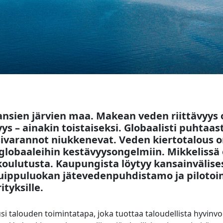
nsien järvien maa. Makean veden riittävyys o
ys – ainakin toistaiseksi. Globaalisti puhtaa
esivarannot niukkenevat. Veden kiertotalous 
a globaaleihin kestävyysongelmiin. Mikkelissä
koulutusta. Kaupungista löytyy kansainvälise
uippuluokan jätevedenpuhdistamo ja pilotoint
ityksille.
si talouden toimintatapa, joka tuottaa taloudellista hyvinv