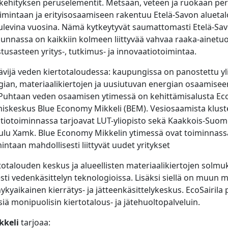
ehityksen peruselementit. Metsään, veteen ja ruokaan pe
oimintaan ja erityisosaamiseen rakentuu Etelä-Savon alueta
tulevina vuosina. Nämä kytkeytyvät saumattomasti Etelä-Sav
unnassa on kaikkiin kolmeen liittyvää vahvaa raaka-ainetu
sasteen yritys-, tutkimus- ja innovaatiotoimintaa.
ävijä veden kiertotaloudessa: kaupungissa on panostettu yl
gian, materiaalikiertojen ja uusiutuvan energian osaamisee
 Puhtaan veden osaamisen ytimessä on kehittämisalusta EcoS
iskeskus Blue Economy Mikkeli (BEM). Vesiosaamista klust
aatiotoiminnassa tarjoavat LUT-yliopisto sekä Kaakkois-Suo
lu Xamk. Blue Economy Mikkelin ytimessä ovat toiminnass
intaan mahdollisesti liittyvät uudet yritykset
totalouden keskus ja alueellisten materiaalikiertojen solmu
sesti vedenkäsittelyn teknologioissa. Lisäksi siellä on muun
nykyaikainen kierrätys- ja jätteenkäsittelykeskus. EcoSairila
siä monipuolisin kiertotalous- ja jätehuoltopalveluin.
kkeli
tarjoaa: