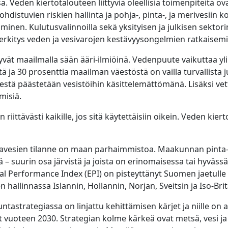
. Veden kiertotalouteen liittyviä oleellisia toimenpiteitä ov
ohdistuvien riskien hallinta ja pohja-, pinta-, ja merivesiin 
inen. Kulutusvalinnoilla sekä yksityisen ja julkisen sektori
erkitys veden ja vesivarojen kestävyysongelmien ratkaisem
ät maailmalla sään ääri-ilmiöinä. Vedenpuute vaikuttaa yli
 ja 30 prosenttia maailman väestöstä on vailla turvallista j
estä päästetään vesistöihin käsittelemättömänä. Lisäksi vett
misiä.
n riittävästi kaikille, jos sitä käytettäisiin oikein. Veden kie
tavesien tilanne on maan parhaimmistoa. Maakunnan pinta-
ä – suurin osa järvistä ja joista on erinomaisessa tai hyväss
l Performance Index (EPI) on pisteyttänyt Suomen jaetulle 
n hallinnassa Islannin, Hollannin, Norjan, Sveitsin ja Iso-Br
tastrategiassa on linjattu kehittämisen kärjet ja niille on 
et vuoteen 2030. Strategian kolme kärkeä ovat metsä, vesi ja