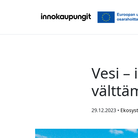
Siirry sisältöön
Vesi – 
välttä
29.12.2023 •
Ekosys