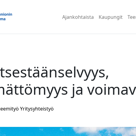
Ajankohtaista
Kaupungit
Te
itsestäänselvyys,
mättömyys ja voima
teemityö
Yritysyhteistyö