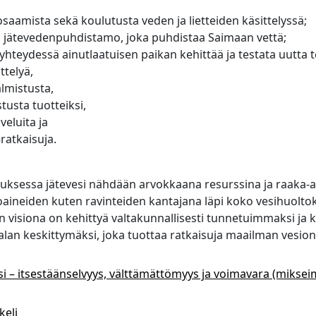
saamista sekä koulutusta veden ja lietteiden käsittelyssä;
jätevedenpuhdistamo, joka puhdistaa Saimaan vettä;
hteydessä ainutlaatuisen paikan kehittää ja testata uutta t
ttelyä,
lmistusta,
stusta tuotteiksi,
lveluita ja
ratkaisuja.
sessa jätevesi nähdään arvokkaana resurssina ja raaka-a
aineiden kuten ravinteiden kantajana läpi koko vesihuoltok
visiona on kehittyä valtakunnallisesti tunnetuimmaksi ja k
alan keskittymäksi, joka tuottaa ratkaisuja maailman vesion
si – itsestäänselvyys, välttämättömyys ja voimavara (mikseimi
keli