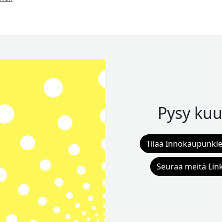
Pysy kuu
Tilaa Innokaupunkie
Seuraa meitä Lin