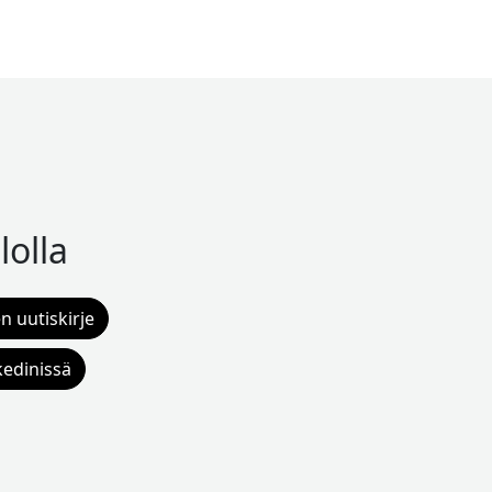
lolla
n uutiskirje
kedinissä