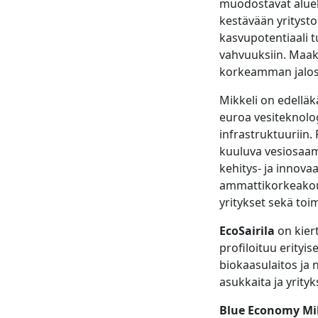
muodostavat aluek
kestävään yrityst
kasvupotentiaali 
vahvuuksiin. Maak
korkeamman jalostu
Mikkeli on edelläk
euroa vesiteknolo
infrastruktuuriin.
kuuluva vesiosaam
kehitys- ja innov
ammattikorkeakou
yritykset sekä toim
EcoSairila
on kier
profiloituu erityi
biokaasulaitos ja 
asukkaita ja yrityk
Blue Economy Mi