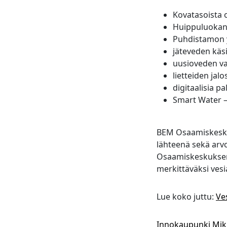
Kovatasoista o
Huippuluokan 
Puhdistamon y
jäteveden käsi
uusioveden va
lietteiden jalo
digitaalisia pa
Smart Water –
BEM Osaamiskeskuk
lähteenä sekä arvo
Osaamiskeskuksen 
merkittäväksi vesi
Lue koko juttu:
Ve
Innokaupunki Mik