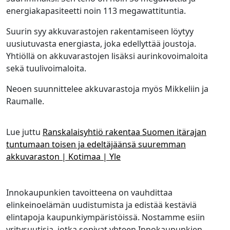
energiakapasiteetti noin 113 megawattituntia.
Suurin syy akkuvarastojen rakentamiseen löytyy
uusiutuvasta energiasta, joka edellyttää joustoja.
Yhtiöllä on akkuvarastojen lisäksi aurinkovoimaloita
sekä tuulivoimaloita.
Neoen suunnittelee akkuvarastoja myös Mikkeliin ja
Raumalle.
Lue juttu
Ranskalaisyhtiö rakentaa Suomen itärajan
tuntumaan toisen ja edeltäjäänsä suuremman
akkuvaraston | Kotimaa | Yle
Innokaupunkien tavoitteena on vauhdittaa
elinkeinoelämän uudistumista ja edistää kestäviä
elintapoja kaupunkiympäristöissä. Nostamme esiin
yritysuutisia, jotka sopivat yhteen Innokaupunkien