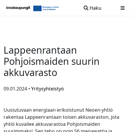
Haku
Siirry sisältöön
Lappeenrantaan
Pohjoismaiden suurin
akkuvarasto
09.01.2024 •
Yritysyhteistyö
Uusiutuvaan energiaan erikoistunut Neoen-yhtiö
rakentaa Lappeenrantaan toisen akkuvaraston, jota
yhtiö kuvailee akkuvarastoa Pohjoismaiden
suurimmaksi. Sen teho on noin 56 megawattia ja