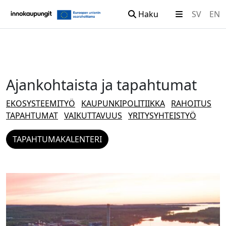
Haku
SV
EN
Siirry sisältöön
Ajankohtaista ja tapahtumat
EKOSYSTEEMITYÖ
KAUPUNKIPOLITIIKKA
RAHOITUS
TAPAHTUMAT
VAIKUTTAVUUS
YRITYSYHTEISTYÖ
TAPAHTUMAKALENTERI