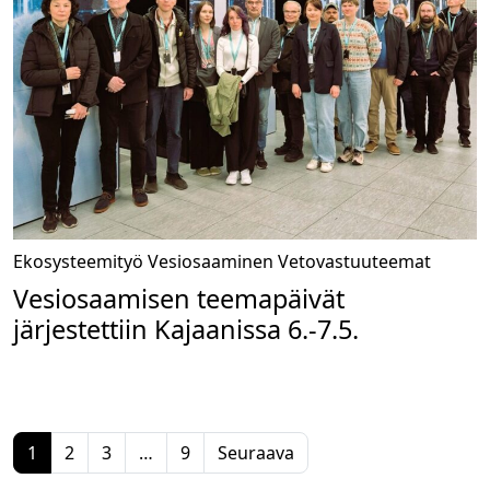
Ekosysteemityö
Vesiosaaminen
Vetovastuuteemat
Vesiosaamisen teemapäivät
järjestettiin Kajaanissa 6.-7.5.
1
2
3
…
9
Seuraava