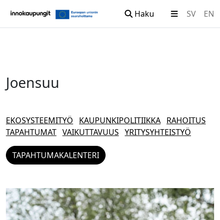
Haku
SV
EN
Siirry sisältöön
Joensuu
EKOSYSTEEMITYÖ
KAUPUNKIPOLITIIKKA
RAHOITUS
TAPAHTUMAT
VAIKUTTAVUUS
YRITYSYHTEISTYÖ
TAPAHTUMAKALENTERI