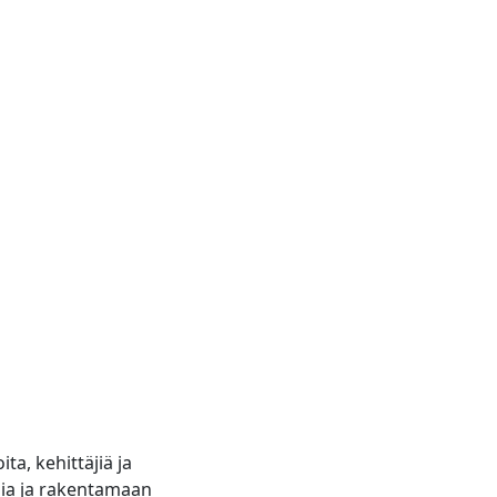
ta, kehittäjiä ja
sia ja rakentamaan