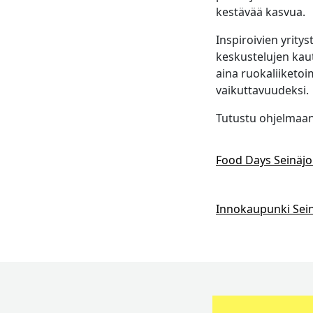
kestävää kasvua.
Inspiroivien yrity
keskustelujen kau
aina ruokaliiketoi
vaikuttavuudeksi.
Tutustu ohjelmaan
Food Days Seinäjoki
Innokaupunki Sein