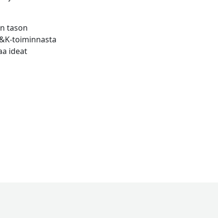
an tason
 T&K-toiminnasta
aa ideat