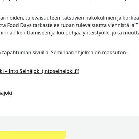
starinoiden, tulevaisuuteen katsovien näkökulmien ja korke
tta Food Days tarkastelee ruoan tulevaisuutta viennistä ja
minnan kehittämiseen ja luo pohjaa yhteistyölle, joka muutt
 tapahtuman sivuilla. Seminaariohjelma on maksuton.
 – Into Seinäjoki (intoseinajoki.fi)
äjoki