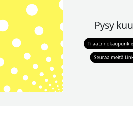
Pysy kuu
Tilaa Innokaupunkie
Seuraa meitä Lin