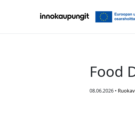
Siirry sisältöön
Food D
08.06.2026 •
Ruokavi