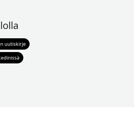
lolla
n uutiskirje
kedinissä