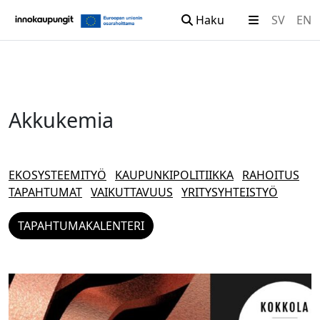
Haku
SV
EN
Siirry sisältöön
Akkukemia
EKOSYSTEEMITYÖ
KAUPUNKIPOLITIIKKA
RAHOITUS
TAPAHTUMAT
VAIKUTTAVUUS
YRITYSYHTEISTYÖ
TAPAHTUMAKALENTERI