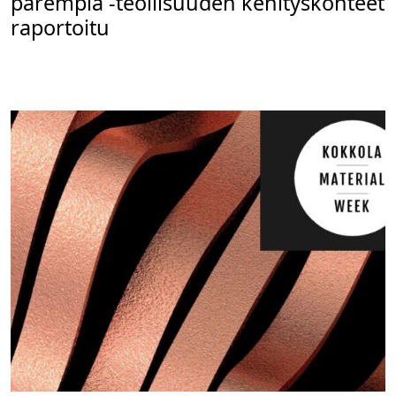
parempia -teollisuuden kehityskohteet
raportoitu