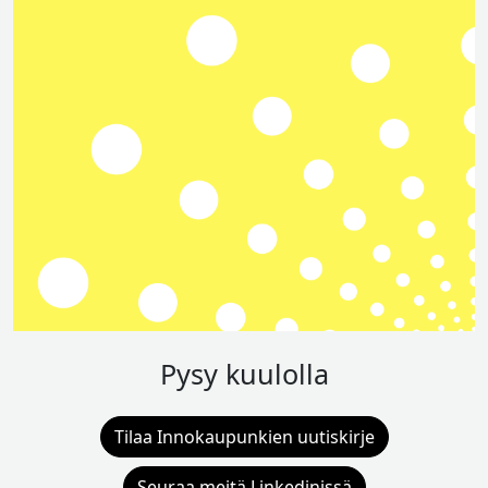
Pysy kuulolla
Tilaa Innokaupunkien uutiskirje
Seuraa meitä Linkedinissä