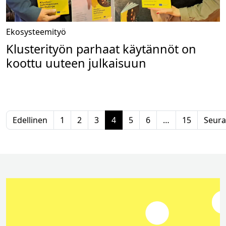
Ekosysteemityö
Klusterityön parhaat käytännöt on
koottu uuteen julkaisuun
Edellinen
1
2
3
4
5
6
…
15
Seura