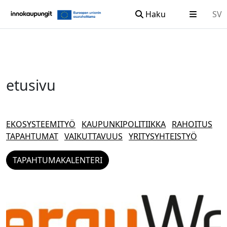
Haku
SV
Siirry sisältöön
etusivu
EKOSYSTEEMITYÖ
KAUPUNKIPOLITIIKKA
RAHOITUS
TAPAHTUMAT
VAIKUTTAVUUS
YRITYSYHTEISTYÖ
TAPAHTUMAKALENTERI