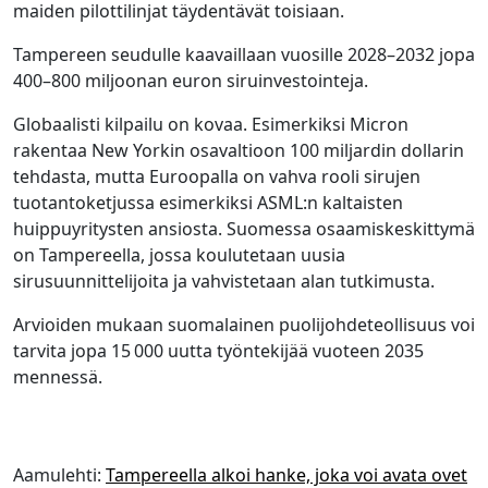
maiden pilottilinjat täydentävät toisiaan.
Tampereen seudulle kaavaillaan vuosille 2028–2032 jopa
400–800 miljoonan euron siruinvestointeja.
Globaalisti kilpailu on kovaa. Esimerkiksi Micron
rakentaa New Yorkin osavaltioon 100 miljardin dollarin
tehdasta, mutta Euroopalla on vahva rooli sirujen
tuotantoketjussa esimerkiksi ASML:n kaltaisten
huippuyritysten ansiosta. Suomessa osaamiskeskittymä
on Tampereella, jossa koulutetaan uusia
sirusuunnittelijoita ja vahvistetaan alan tutkimusta.
Arvioiden mukaan suomalainen puolijohdeteollisuus voi
tarvita jopa 15 000 uutta työntekijää vuoteen 2035
mennessä.
Aamulehti:
Tampereella alkoi hanke, joka voi avata ovet