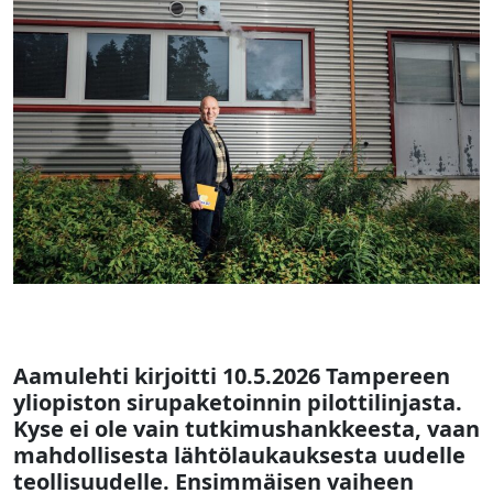
Aamulehti kirjoitti 10.5.2026 Tampereen
yliopiston sirupaketoinnin pilottilinjasta.
Kyse ei ole vain tutkimushankkeesta, vaan
mahdollisesta lähtölaukauksesta uudelle
teollisuudelle. Ensimmäisen vaiheen