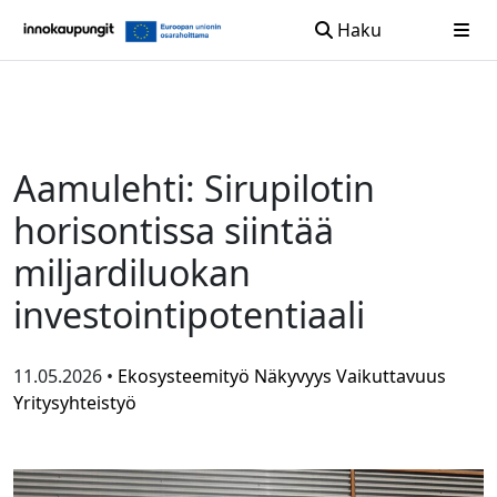
Haku
Siirry sisältöön
Aamulehti: Sirupilotin
horisontissa siintää
miljardiluokan
investointipotentiaali
11.05.2026 •
Ekosysteemityö
Näkyvyys
Vaikuttavuus
Yritysyhteistyö