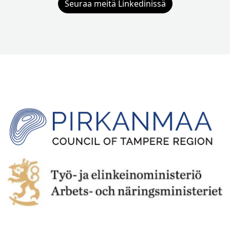
Seuraa meitä Linkedinissä