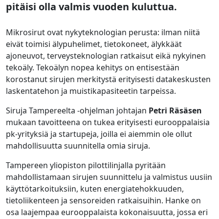
pitäisi olla valmis vuoden kuluttua.
Mikrosirut ovat nykyteknologian perusta: ilman niitä
eivät toimisi älypuhelimet, tietokoneet, älykkäät
ajoneuvot, terveysteknologian ratkaisut eikä nykyinen
tekoäly. Tekoälyn nopea kehitys on entisestään
korostanut sirujen merkitystä erityisesti datakeskusten
laskentatehon ja muistikapasiteetin tarpeissa.
Siruja Tampereelta -ohjelman johtajan
Petri Räsäsen
mukaan tavoitteena on tukea erityisesti eurooppalaisia
pk-yrityksiä ja startupeja, joilla ei aiemmin ole ollut
mahdollisuutta suunnitella omia siruja.
Tampereen yliopiston pilottilinjalla pyritään
mahdollistamaan sirujen suunnittelu ja valmistus uusiin
käyttötarkoituksiin, kuten energiatehokkuuden,
tietoliikenteen ja sensoreiden ratkaisuihin. Hanke on
osa laajempaa eurooppalaista kokonaisuutta, jossa eri