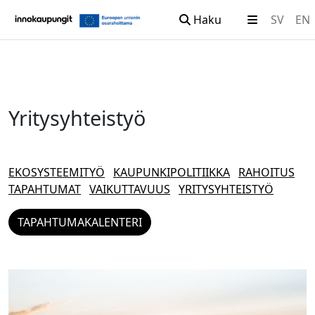
Haku
SV
EN
Siirry sisältöön
Yritysyhteistyö
EKOSYSTEEMITYÖ
KAUPUNKIPOLITIIKKA
RAHOITUS
TAPAHTUMAT
VAIKUTTAVUUS
YRITYSYHTEISTYÖ
TAPAHTUMAKALENTERI