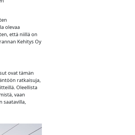
en
sten
la olevaa
n, että niillä on
nrannan Kehitys Oy
isut ovat tämän
äntöön ratkaisuja,
teillä. Oleellista
mistä, vaan
saatavilla,