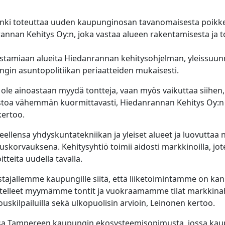
i toteuttaa uuden kaupunginosan tavanomaisesta poikkeava
rannan Kehitys Oy:n, joka vastaa alueen rakentamisesta ja 
istamiaan alueita Hiedanrannan kehitysohjelman, yleissuun
in asuntopolitiikan periaatteiden mukaisesti.
ole ainoastaan myydä tontteja, vaan myös vaikuttaa siihen, 
toa vähemmän kuormittavasti, Hiedanrannan Kehitys Oy:n 
ertoo.
eellensa yhdyskuntatekniikan ja yleiset alueet ja luovuttaa 
korvauksena. Kehitysyhtiö toimii aidosti markkinoilla, jot
tteita uudella tavalla.
ajallemme kaupungille siitä, että liiketoimintamme on k
itelleet myymämme tontit ja vuokraamamme tilat markkinahi
skilpailuilla sekä ulkopuolisin arvioin, Leinonen kertoo.
a Tampereen kaupungin ekosysteemisopimusta, jossa kaupu