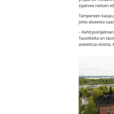
sijaitsee nelisen
Tampereen kaupunki
jotta alueesta saa
– Kehitysohjelman 
Tavoitteita on täs
asetettua visiota,