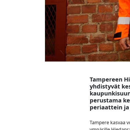
Tampereen Hie
yhdistyvät kes
kaupunkisuun
perustama keh
periaattein j
Tampere kasvaa voi
ympärille Hiedanr