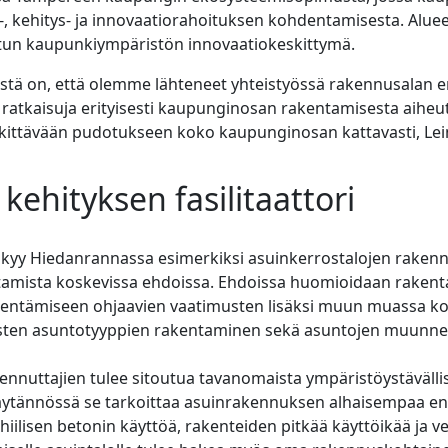
-, kehitys- ja innovaatiorahoituksen kohdentamisesta. Alue
tun kaupunkiympäristön innovaatiokeskittymä.
ästä on, että olemme lähteneet yhteistyössä rakennusalan er
atkaisuja erityisesti kaupunginosan rakentamisesta aiheu
merkittävään pudotukseen koko kaupunginosan kattavasti, Le
kehityksen fasilitaattori
äkyy Hiedanrannassa esimerkiksi asuinkerrostalojen rakennu
tamista koskevissa ehdoissa. Ehdoissa huomioidaan raken
pienentämiseen ohjaavien vaatimusten lisäksi muun muassa k
aisten asuntotyyppien rakentaminen sekä asuntojen muunn
nnuttajien tulee sitoutua tavanomaista ympäristöystäväl
ytännössä se tarkoittaa asuinrakennuksen alhaisempaa en
iilisen betonin käyttöä, rakenteiden pitkää käyttöikää ja ve