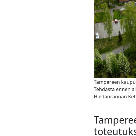
Tampereen kaupunk
Tehdasta ennen alu
Hiedanrannan Keh
Tamperee
toteutuk