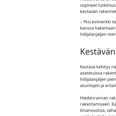
sopineet tutkimus
kestävän rakenne
– Yksi esimerkki t
kanssa hakemaan r
hiilijalanjäljen 
Kestävän 
Kestävä kehitys n
asetetuissa raken
hiilijalanjäljen 
asuntojen ja eril
Hiedanrannan rake
rakentamiseen. Kä
ilmanvuotoa, vähäh