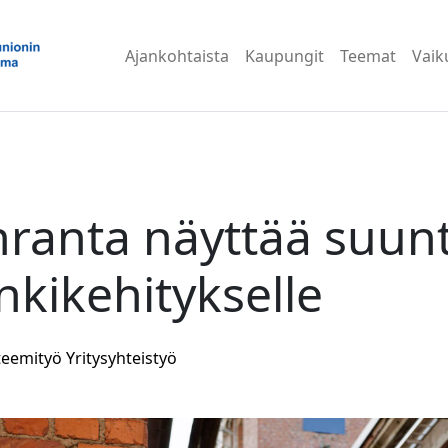
Ajankohtaista
Kaupungit
Teemat
Vaik
ranta näyttää suun
kikehitykselle
teemityö
Yritysyhteistyö