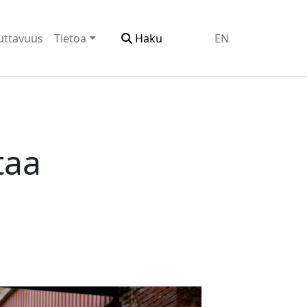
uttavuus
Tietoa
Haku
EN
taa