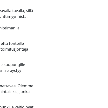
lla tavalla, sillä
tonttimyynnistä.
nitelman ja
että tonteille
toimitusjohtaja
ne kaupungille
en se pystyy
annattavaa. Olemme
ntaisiksi, jonka
nki ja valtio ovat