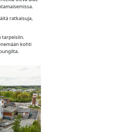
antamaisemissa.
itä ratkaisuja,
tarpeisiin.
etenemään kohti
ungilta.