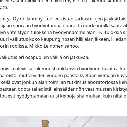
kaiselle asuintalolle tulee hakea myös oma rakennuskohtain
atti.
itys Oy on lähtenyt teoreettisten tarkastelujen ja yksittäi
 sijaan suoraan hyödyntämään parasta markkinoilla saatavil
hdyn yhteistyön tuloksena hyödynnämme alan TKI-tuloksia site
uri vaikutus koko kaupunginosan hiilijalanjälkeen. Hieda
ttorin roolissa, Mikko Leinonen sanoo.
vaikutus eri osapuolien välillä on jatkuvaa.
käynnissä olevissa rakennushankkeissa hyödynnettävät ratka
aamista, mutta viiden vuoden päästä kyetään viemään käyt
etkellä ovat jonkun alan toimijan tutkimuslaboratoriossa kehit
oastaan odota tai edistä lainsäädännön vaatimusten kiristy
sesti hyödyntämään uusi keinoja sitä mukaa, kuin niitä on 