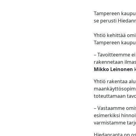
Tampereen kaupunk
se perusti Hiedan
Yhtiö kehittää om
Tampereen kaupung
– Tavoitteemme ei 
rakennetaan ilmas
Mikko Leinonen
k
Yhtiö rakentaa alu
maankäyttösopimus
toteuttamaan tavoi
– Vastaamme omist
esimerkiksi hinno
varmistamme tarjou
Hiedanranta on os