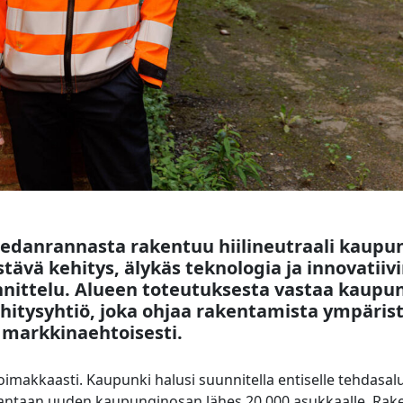
danrannasta rakentuu hiilineutraali kaupun
tävä kehitys, älykäs teknologia ja innovatiiv
nittelu. Alueen toteutuksesta vastaa kaupu
itysyhtiö, joka ohjaa rakentamista ympärist
a markkinaehtoisesti.
makkaasti. Kaupunki halusi suunnitella entiselle tehdasalu
antaan uuden kaupunginosan lähes 20 000 asukkaalle. Raken