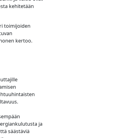
esta kehitetään
i toimijoiden
tuvan
inonen kertoo.
ttajille
tamisen
ohtuuhintaisten
eltavuus.
lisempään
ergiankulutusta ja
ttä säästäviä