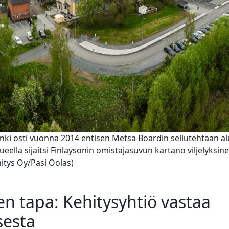
i osti vuonna 2014 entisen Metsä Boardin sellutehtaan al
eella sijaitsi Finlaysonin omistajasuvun kartano viljelyksine
itys Oy/Pasi Oolas)
n tapa: Kehitysyhtiö vastaa
sesta