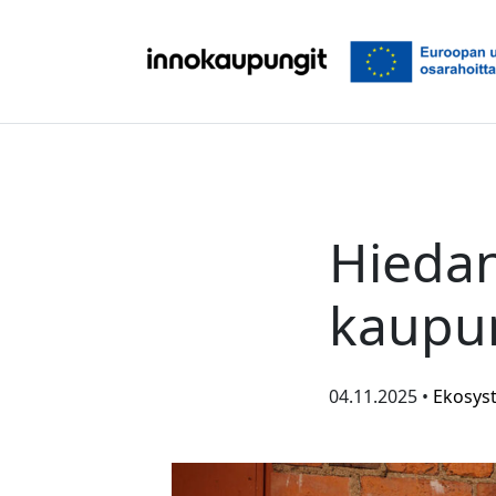
Siirry sisältöön
Hiedan
kaupun
04.11.2025 •
Ekosys