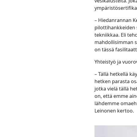
vesikalusteita. Jo
ympäristösertifika
– Hiedanrannan Keh
pilottihankkeiden
tekniikkaa. Eli te
mahdollisimman su
on tässä fasilitaa
Yhteistyö ja vuoro
– Tällä hetkellä 
hetken parasta os
jotka vielä tällä h
on, että emme ain
lähdemme omaehtoi
Leinonen kertoo.