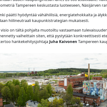
 kilometriä Tampereen keskustasta luoteeseen, Näsijärven r
 päätti hyödyntää vähähiilisiä, energiatehokkaita ja älykkä
daan hiilineutraali kaupunkistrategian mukaisesti.
visio on tältä pohjalta muotoiltu vastaamaan tulevaisuuden 
mennetty vaiheittain siten, että pystytään konkreettisesti 
 kertoo hankekehitysjohtaja
Juha Kaivonen
Tampereen kaup