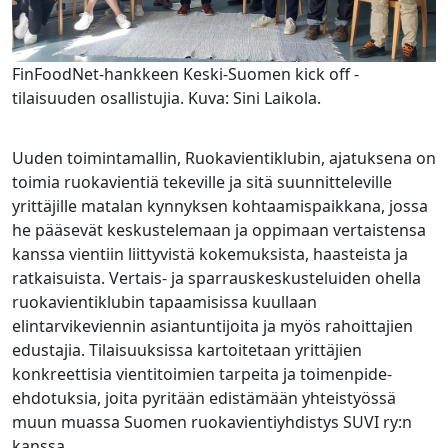
FinFoodNet-hankkeen Keski-Suomen kick off -
tilaisuuden osallistujia. Kuva: Sini Laikola.
Uuden toimintamallin, Ruokavientiklubin, ajatuksena on
toimia ruokavientiä tekeville ja sitä suunnitteleville
yrittäjille matalan kynnyksen kohtaamispaikkana, jossa
he pääsevät keskustelemaan ja oppimaan vertaistensa
kanssa vientiin liittyvistä kokemuksista, haasteista ja
ratkaisuista. Vertais- ja sparrauskeskusteluiden ohella
ruokavientiklubin tapaamisissa kuullaan
elintarvikeviennin asiantuntijoita ja myös rahoittajien
edustajia. Tilaisuuksissa kartoitetaan yrittäjien
konkreettisia vientitoimien tarpeita ja toimenpide-
ehdotuksia, joita pyritään edistämään yhteistyössä
muun muassa Suomen ruokavientiyhdistys SUVI ry:n
kanssa.