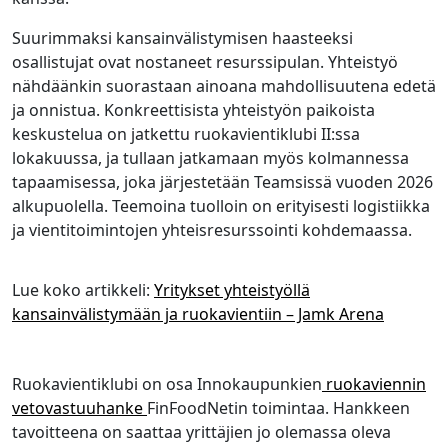
Suurimmaksi kansainvälistymisen haasteeksi
osallistujat ovat nostaneet resurssipulan. Yhteistyö
nähdäänkin suorastaan ainoana mahdollisuutena edetä
ja onnistua. Konkreettisista yhteistyön paikoista
keskustelua on jatkettu ruokavientiklubi II:ssa
lokakuussa, ja tullaan jatkamaan myös kolmannessa
tapaamisessa, joka järjestetään Teamsissä vuoden 2026
alkupuolella. Teemoina tuolloin on erityisesti logistiikka
ja vientitoimintojen yhteisresurssointi kohdemaassa.
Lue koko artikkeli:
Yritykset yhteistyöllä
kansainvälistymään ja ruokavientiin – Jamk Arena
Ruokavientiklubi on osa Innokaupunkien
ruokaviennin
vetovastuuhanke
FinFoodNetin toimintaa. Hankkeen
tavoitteena on saattaa yrittäjien jo olemassa oleva