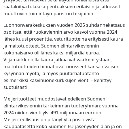
räätälöityä tukea sopeutuakseen erilaisiin ja jatkuvasti
muuttuviin toimintaympäristön tekijöihin.
Luonnonvarakeskuksen vuoden 2025 suhdannekatsaus
osoittaa, että ruokaviennin arvo kasvoi vuonna 2024
lähes kuusi prosenttia, veturituotteina erityisesti kaura
ja maitotuotteet. Suomen elintarvikeviennin
kokonaisarvo oli lähes kaksi miljardia euroa.
Viljamarkkinoilla kaura jatkaa vahvaa kehitystään,
maitotuotteiden hinnat ovat nousseet kansainvälisen
kysynnän myötä, ja myös puutarhatuotanto –
esimerkiksi kasvihuonekurkkujen vienti – kehittyy
suotuisasti.
Meijerituotteet muodostavat edelleen Suomen
elintarvikeviennin tärkeimmän tuoteryhmän: vuonna
2024 niiden vienti ylsi 491 miljoonaan euroon.
Meijeriteollisuus on pitänyt yllä positiivista
kauppatasetta koko Suomen EU-jäsenyyden ajan ja on