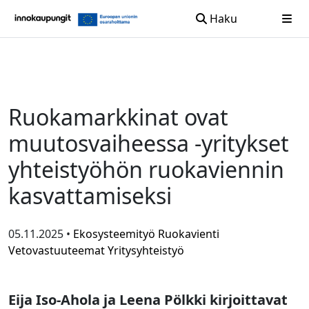
Haku
Siirry sisältöön
Ruokamarkkinat ovat
muutosvaiheessa -yritykset
yhteistyöhön ruokaviennin
kasvattamiseksi
05.11.2025 •
Ekosysteemityö
Ruokavienti
Vetovastuuteemat
Yritysyhteistyö
Eija Iso-Ahola ja Leena Pölkki kirjoittavat