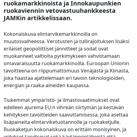
ruokamarkkinoista ja Innokaupunkien
ruokaviennin vetovastuuhankkeesta
JAMKin artikkelissaan.
Kokonaiskuva elintarvikemarkkinoilla on
muutosvaiheessa. Verotusten ja tullirajoituksen lisäksi
erilaiset geopoliittiset jännitteet ja sodat ovat
muokanneet valtioita pyrkimykseen vahvistamaan
omavaraisuutta ruokamarkkinoilla. Euroopan Unionin
tavoitteena on riippumattomuus Venäjästä ja Kiinasta,
joka haastaa ajattelemaan eri tavoin teknologioiden,
energian ja raaka-aineiden kaupassa.
Tiukemmat ympäristö- ja ilmastovaatimukset ovat
edelleen ajureina EU:n vihreän siirtymän ja kestävän
kehityksen tavoitteiden saavuttamisessa, joka asettaa
lisäpaineita elintarviketuotannolle ja ruokaketjulle.
Ruokaketjun kokonaiskuva on erittäin monisyinen, ja
yritykset tarvitsevat sekä käytännönläheistä että