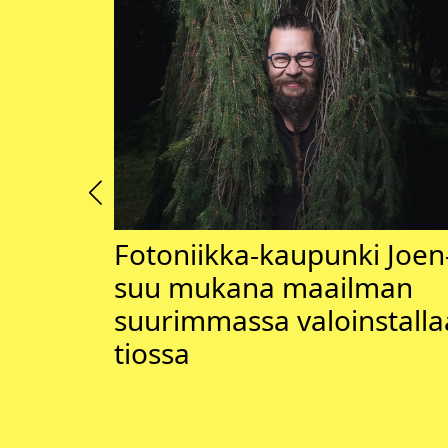
k 2026
Fotoniikka-kaupunki Joen
suu mu­ka­na maail­man
suu­rim­mas­sa va­loins­tal­la
tios­sa