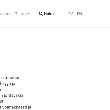
tavuus
Tietoa
Haku
SV
EN
 myös muuhun
telyyn ja
an
n johtavaksi
sti
a voimakkaasti ja