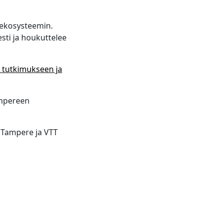
ekosysteemin.
sti ja houkuttelee
a tutkimukseen ja
ampereen
 Tampere ja VTT