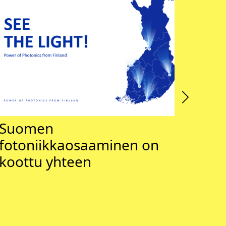
Suomen
Foto
fotoniikkaosaaminen on
tarp
koottu yhteen
ratk
26.3