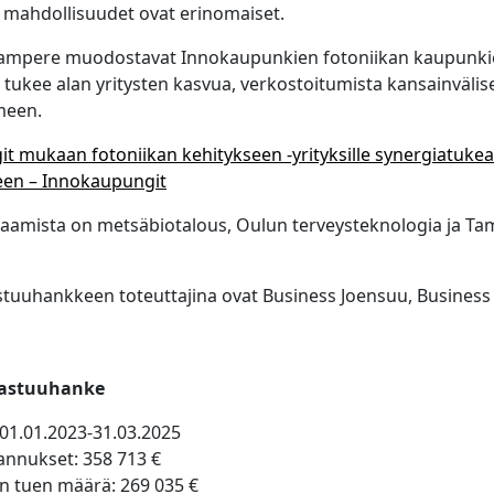
t mahdollisuudet ovat erinomaiset.
 Tampere muodostavat Innokaupunkien fotoniikan kaupunki
ukee alan yritysten kasvua, verkostoitumista kansainvälise
meen.
t mukaan fotoniikan kehitykseen -yrityksille synergiatuke
een – Innokaupungit
saamista on metsäbiotalous, Oulun terveysteknologia ja T
stuuhankkeen toteuttajina ovat Business Joensuu, Business
vastuuhanke
 01.01.2023-31.03.2025
nnukset: 358 713 €
on tuen määrä: 269 035 €