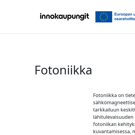
Siirry sisältöön
Fotoniikka
Fotoniikka on tiet
sähkömagneettiseen
tarkkailuun keskit
lähitulevaisuuden
fotoniikan kehityk
kuvantamisessa, m