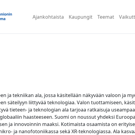
Ajankohtaista
Kaupungit
Teemat
Vaikut
een ja tekniikan ala, jossa käsitellään näkyvään valoon ja
 säteilyyn liittyvää teknologiaa. Valon tuottamiseen, käsit
tyvä tieteen- ja teknologian ala tarjoaa ratkaisuja useampa
 globaaliin haasteeseen. Suomi on noussut yhdeksi Euroopa
sen ja innovoinnin maaksi. Kotimaista osaamista on erityise
ikro- ja nanofotoniikassa sekä XR-teknologiassa. Ala kasva