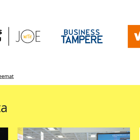
teemat
ta