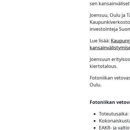
sen kansainvälise
Joensuu, Oulu ja
Kaupunkiverkosto t
investointeja Suo
Lue lisää:
Kaupungi
kansainvälistymis
Joensuun erityiso
kiertotalous.
Fotoniikan vetova
Oulu.
Fotoniikan veto
Toteutusaika:
Kokonaiskusta
EAKR- ja valti