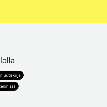
lolla
n uutiskirje
kedinissä