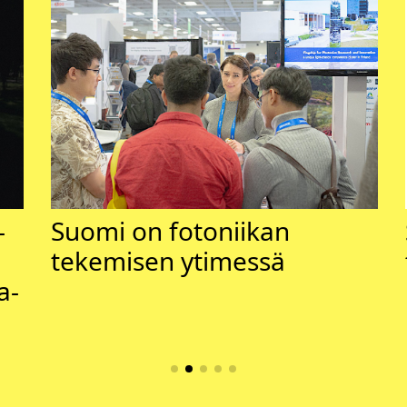
­
Suomi on fotoniikan
tekemisen ytimessä
a­