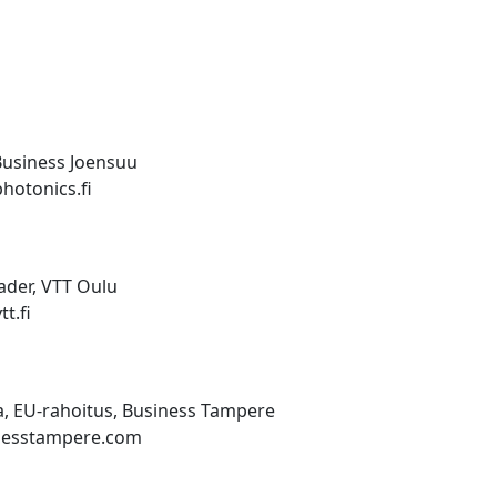
 Business Joensuu
otonics.fi
der, VTT Oulu
tt.fi
, EU-rahoitus, Business Tampere
nesstampere.com