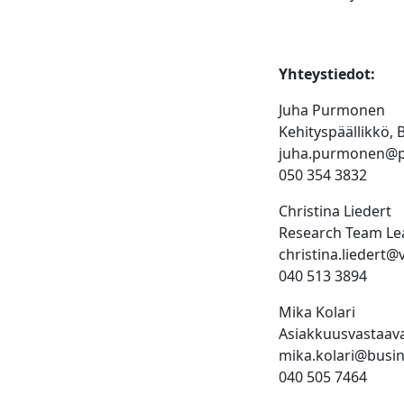
Yhteystiedot:
Juha Purmonen
Kehityspäällikkö,
juha.purmonen@ph
050 354 3832
Christina Liedert
Research Team Lea
christina.liedert@v
040 513 3894
Mika Kolari
Asiakkuusvastaava
mika.kolari@busi
040 505 7464