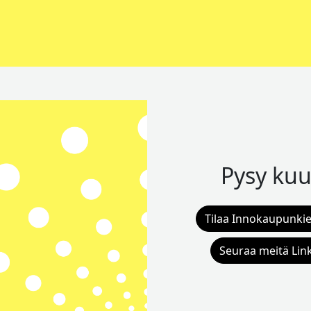
Pysy kuu
Tilaa Innokaupunkie
Seuraa meitä Lin