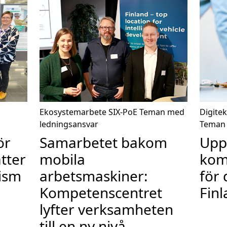
Ekosystemarbete
SIX-PoE
Teman med
Digite
ledningsansvar
Teman 
ör
Samarbetet bakom
Upps
ätter
mobila
kom
ism
arbetsmaskiner:
för 
Kompetenscentret
Fin
lyfter verksamheten
till en ny nivå