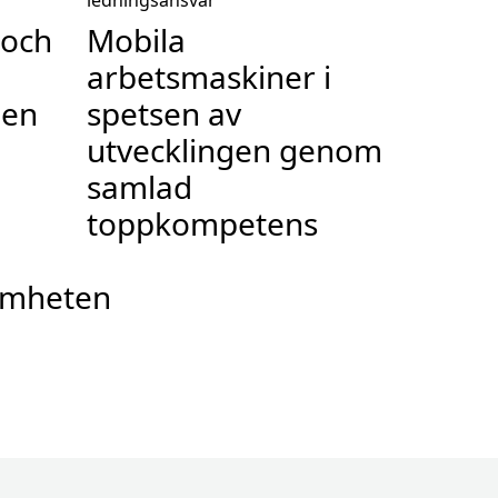
ledningsansvar
 och
Mobila
arbetsmaskiner i
den
spetsen av
utvecklingen genom
samlad
toppkompetens
amheten