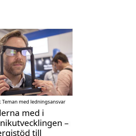
k
Teman med ledningsansvar
derna med i
nikutvecklingen –
rgistöd till