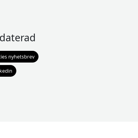
pdaterad
ies nyhetsbrev
nkedin