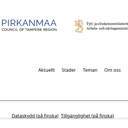
Aktuellt
Städer
Teman
Om oss
Dataskydd (på finska)
Tillgänglighet (på finska)