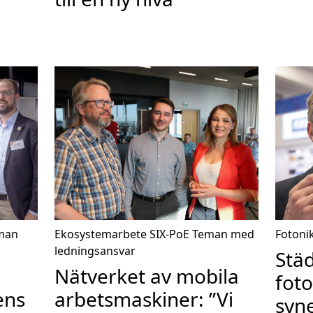
man
Ekosystemarbete
SIX-PoE
Teman med
Fotoni
ledningsansvar
Stä
Nätverket av mobila
foto
ens
arbetsmaskiner: ”Vi
syne