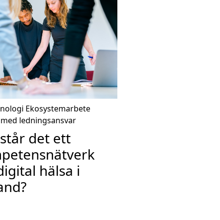
knologi
Ekosystemarbete
med ledningsansvar
tår det ett
petensnätverk
digital hälsa i
land?