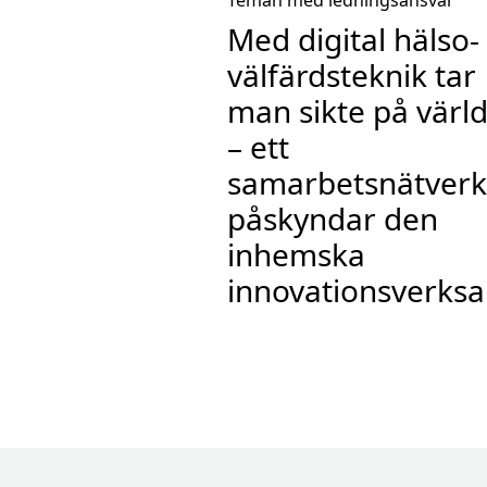
Teman med ledningsansvar
Med digital hälso-
välfärdsteknik tar
man sikte på värl
– ett
samarbetsnätverk
påskyndar den
inhemska
innovationsverks