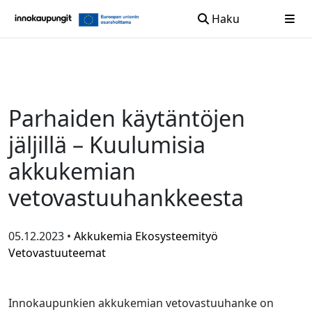
Haku
Siirry sisältöön
Parhaiden käytäntöjen
jäljillä – Kuulumisia
akkukemian
vetovastuuhankkeesta
05.12.2023 •
Akkukemia
Ekosysteemityö
Vetovastuuteemat
Innokaupunkien akkukemian vetovastuuhanke on