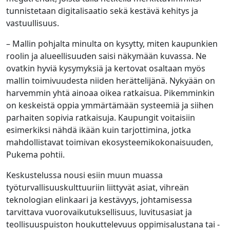
tunnistetaan digitalisaatio sekä kestävä kehitys ja
vastuullisuus.
– Mallin pohjalta minulta on kysytty, miten kaupunkien
roolin ja alueellisuuden saisi näkymään kuvassa. Ne
ovatkin hyviä kysymyksiä ja kertovat osaltaan myös
mallin toimivuudesta niiden herättelijänä. Nykyään on
harvemmin yhtä ainoaa oikea ratkaisua. Pikemminkin
on keskeistä oppia ymmärtämään systeemiä ja siihen
parhaiten sopivia ratkaisuja. Kaupungit voitaisiin
esimerkiksi nähdä ikään kuin tarjottimina, jotka
mahdollistavat toimivan ekosysteemikokonaisuuden,
Pukema pohtii.
Keskustelussa nousi esiin muun muassa
työturvallisuuskulttuuriin liittyvät asiat, vihreän
teknologian elinkaari ja kestävyys, johtamisessa
tarvittava vuorovaikutuksellisuus, luvitusasiat ja
teollisuuspuiston houkuttelevuus oppimisalustana tai -