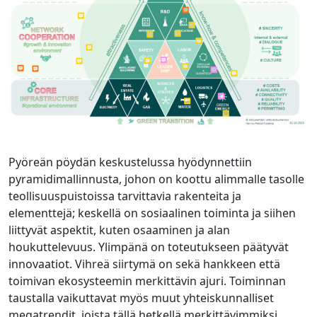
Pyöreän pöydän keskustelussa hyödynnettiin
pyramidimallinnusta, johon on koottu alimmalle tasolle
teollisuuspuistoissa tarvittavia rakenteita ja
elementtejä; keskellä on sosiaalinen toiminta ja siihen
liittyvät aspektit, kuten osaaminen ja alan
houkuttelevuus. Ylimpänä on toteutukseen päätyvät
innovaatiot. Vihreä siirtymä on sekä hankkeen että
toimivan ekosysteemin merkittävin ajuri. Toiminnan
taustalla vaikuttavat myös muut yhteiskunnalliset
megatrendit, joista tällä hetkellä merkittävimmiksi