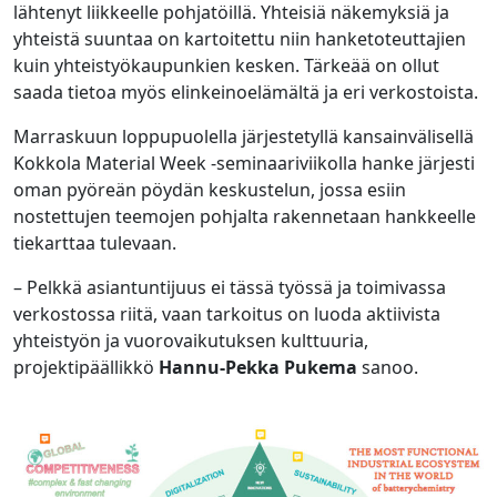
lähtenyt liikkeelle pohjatöillä. Yhteisiä näkemyksiä ja
yhteistä suuntaa on kartoitettu niin hanketoteuttajien
kuin yhteistyökaupunkien kesken. Tärkeää on ollut
saada tietoa myös elinkeinoelämältä ja eri verkostoista.
Marraskuun loppupuolella järjestetyllä kansainvälisellä
Kokkola Material Week -seminaariviikolla hanke järjesti
oman pyöreän pöydän keskustelun, jossa esiin
nostettujen teemojen pohjalta rakennetaan hankkeelle
tiekarttaa tulevaan.
– Pelkkä asiantuntijuus ei tässä työssä ja toimivassa
verkostossa riitä, vaan tarkoitus on luoda aktiivista
yhteistyön ja vuorovaikutuksen kulttuuria,
projektipäällikkö
Hannu-Pekka Pukema
sanoo.