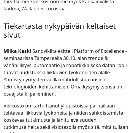
tarvitsemme verkostoomme myös kansainvälistä
kärkeä, Wallander korostaa.
Tiekartasta nykypäivän keltaiset
sivut
Miika Kaski
Sandvikilta esitteli Platform of Excellence -
seminaarissa Tampereella 30.10. alan trendejä:
vähähiilisyys, automaatio ja robotiikka sekä datan rooli
tuovat uudistuksia liikkuvien työkoneiden alalle.
Yhteistyö yritysten välillä mahdollistaa uusien
teknologioiden kehittämisen. Oma kysymyksensä on
osaajista kilpaileminen.
Verkosto on kartoittanut yliopistoissa parhaillaan
tehtävää liikkuvia työkoneita ja niiden sähköistämistä
koskevaa tutkimusta ja lähitulevaisuuden
tutkimusaiheita sekä visiotasolla myös sitä, mitä tullaan