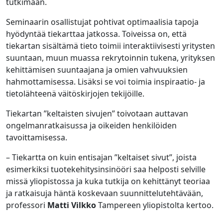
tutkimaan.
Seminaarin osallistujat pohtivat optimaalisia tapoja
hyödyntää tiekarttaa jatkossa. Toiveissa on, että
tiekartan sisältämä tieto toimii interaktiivisesti yritysten
suuntaan, muun muassa rekrytoinnin tukena, yrityksen
kehittämisen suuntaajana ja omien vahvuuksien
hahmottamisessa. Lisäksi se voi toimia inspiraatio- ja
tietolähteenä väitöskirjojen tekijöille.
Tiekartan ”keltaisten sivujen” toivotaan auttavan
ongelmanratkaisussa ja oikeiden henkilöiden
tavoittamisessa.
– Tiekartta on kuin entisajan ”keltaiset sivut”, joista
esimerkiksi tuotekehitysinsinööri saa helposti selville
missä yliopistossa ja kuka tutkija on kehittänyt teoriaa
ja ratkaisuja häntä koskevaan suunnittelutehtävään,
professori
Matti Vilkko
Tampereen yliopistolta kertoo.