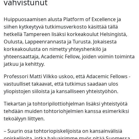
vahvistunut
Huippuosaamisen alusta Platform of Excellence ja
siihen kytkeytyvä tutkimusverkosto käsittää tällä
hetkellä Tampereen lisäksi korkeakoulut Helsingistä,
Oulusta, Lappeenrannasta ja Turusta. Jokaisesta
korkeakoulusta on nimetty yhteyshenkilö ja
yhteensaattaja, Academic Fellow, joiden voimin toiminta
jatkuu ja kehittyy.
Professori Matti Vilkko uskoo, että Adacemic Fellows -
vastuulliset takaavat, että tutkimus saadaan ulos
yliopistojen siiloista ja kansalliseen yhteistyöhön.
Tiekartan ja tohtoripilottiohjelman lisäksi yhteistyötä
tehdään muiden tohtoriohjelmien kanssa esimerkiksi
tekoälyyn liittyen.
– Suurin osa tohtoriopiskelijoista on kansainvälisiä
opiskelijoita, jotka haluaisimme myös pitää Suomessa,