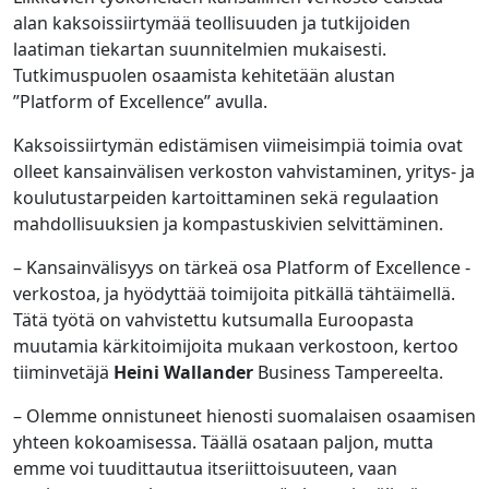
alan kaksoissiirtymää teollisuuden ja tutkijoiden
laatiman tiekartan suunnitelmien mukaisesti.
Tutkimuspuolen osaamista kehitetään alustan
”Platform of Excellence” avulla.
Kaksoissiirtymän edistämisen viimeisimpiä toimia ovat
olleet kansainvälisen verkoston vahvistaminen, yritys- ja
koulutustarpeiden kartoittaminen sekä regulaation
mahdollisuuksien ja kompastuskivien selvittäminen.
– Kansainvälisyys on tärkeä osa Platform of Excellence -
verkostoa, ja hyödyttää toimijoita pitkällä tähtäimellä.
Tätä työtä on vahvistettu kutsumalla Euroopasta
muutamia kärkitoimijoita mukaan verkostoon, kertoo
tiiminvetäjä
Heini Wallander
Business Tampereelta.
– Olemme onnistuneet hienosti suomalaisen osaamisen
yhteen kokoamisessa. Täällä osataan paljon, mutta
emme voi tuudittautua itseriittoisuuteen, vaan