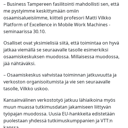
– Business Tampereen fasilitointi mahdollisti sen, että
me pystyimme keskittymään omiin
osaamisalueisiimme, kiitteli profesori Matti Vilkko
Platform of Excellence in Mobile Work Machines -
seminaarissa 30.10.
Osalliset ovat yksimielisiä siitä, että toimintaa on hyvä
jatkaa viemällä se seuraavalle tasolle esimerkiksi
osaamiskeskuksen muodossa. Millaisessa muodossa,
jää nähtäväksi.
– Osaamiskeskus vahvistaa toiminnan jatkuvuutta ja
verkoston organisoitumista ja vie sen seuraavalle
tasolle, Vilkko uskoo.
Kansainvälinen verkostotyö jatkuu lähiaikoina myös
muun muassa tutkimusdatan jakamiseen liittyvän
työpajan muodossa. Uusia EU-hankkeita edistetään
puolestaan yhdessä tutkimuskumppanien ja VTT:n
kanssa.