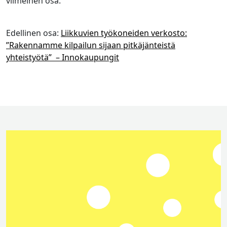
viimeinen osa.
Edellinen osa:
Liikkuvien työkoneiden verkosto:
”Rakennamme kilpailun sijaan pitkäjänteistä
yhteistyötä” – Innokaupungit