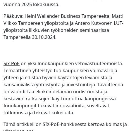
vuonna 2025 lokakuussa.
Pääkuva: Heini Wallander Business Tampereelta, Matti
Vilkko Tampereen yliopistolta ja Antero Kutvonen LUT-
yliopistolta liikkuvien työkoneiden seminaarissa
Tampereella 30.10.2024.
Six-PoE
on yksi Innokaupunkien vetovastuuteemoista.
Temaattinen yhteistyö tuo kaupunkien voimavaroja
yhteen ja edistää hyvien käytäntöjen leviämistä ja
kansainvälistä yhteistyötä ja investointeja. Tavoitteena
on vauhdittaa elinkeinoelämän uudistumista ja
kestävien ratkaisujen käyttöönottoa kaupungeissa.
Innokaupungit tukevat innovaatioita, soveltavat
tutkimusta ja tekevät kokeiluita.
Tämä artikkeli on SIX-PoE-hankkeesta kertova kolmas ja