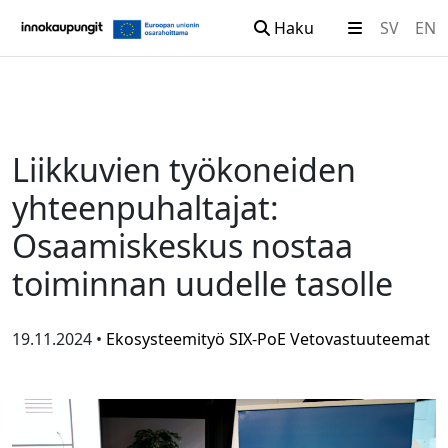
Haku
SV
EN
Siirry sisältöön
Liikkuvien työkoneiden
yhteenpuhaltajat:
Osaamiskeskus nostaa
toiminnan uudelle tasolle
19.11.2024 •
Ekosysteemityö
SIX-PoE
Vetovastuuteemat