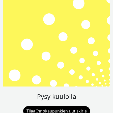
Pysy kuulolla
Tilaa Innokaupunkien uutiskirje