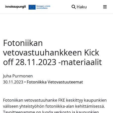
Haku
Siirry sisältöön
Fotoniikan
vetovastuuhankkeen Kick
off 28.11.2023 -materiaalit
Juha Purmonen
30.11.2023 •
Fotoniikka
Vetovastuuteemat
Fotoniikan vetovastuuhanke FKE keskittyy kaupunkien
väliseen yhteistyöhön fotoniikka-alan kehittämisessä.
Tavoitteenamme on luoda verkosto ja kaupunkien