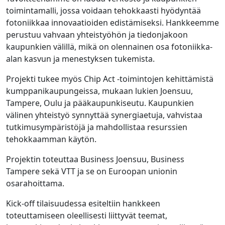
toimintamalli, jossa voidaan tehokkaasti hyödyntää
fotoniikkaa innovaatioiden edistämiseksi. Hankkeemme
perustuu vahvaan yhteistyöhön ja tiedonjakoon
kaupunkien välillä, mikä on olennainen osa fotoniikka-
alan kasvun ja menestyksen tukemista.
Projekti tukee myös Chip Act -toimintojen kehittämistä
kumppanikaupungeissa, mukaan lukien Joensuu,
Tampere, Oulu ja pääkaupunkiseutu. Kaupunkien
välinen yhteistyö synnyttää synergiaetuja, vahvistaa
tutkimusympäristöjä ja mahdollistaa resurssien
tehokkaamman käytön.
Projektin toteuttaa Business Joensuu, Business
Tampere sekä VTT ja se on Euroopan unionin
osarahoittama.
Kick-off tilaisuudessa esiteltiin hankkeen
toteuttamiseen oleellisesti liittyvät teemat,