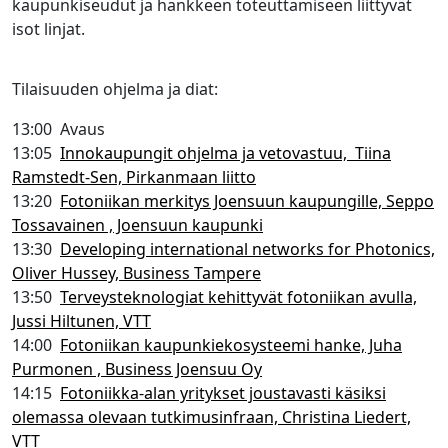
kaupunkiseudut ja hankkeen toteuttamiseen liittyvät
isot linjat.
Tilaisuuden ohjelma ja diat:
13:00 Avaus
13:05
Innokaupungit ohjelma ja vetovastuu, Tiina
Ramstedt-Sen, Pirkanmaan liitto
13:20
Fotoniikan merkitys Joensuun kaupungille, Seppo
Tossavainen , Joensuun kaupunki
13:30
Developing international networks for Photonics,
Oliver Hussey, Business Tampere
13:50
Terveysteknologiat kehittyvät fotoniikan avulla,
Jussi Hiltunen, VTT
14:00
Fotoniikan kaupunkiekosysteemi hanke, Juha
Purmonen , Business Joensuu Oy
14:15
Fotoniikka-alan yritykset joustavasti käsiksi
olemassa olevaan tutkimusinfraan, Christina Liedert,
VTT