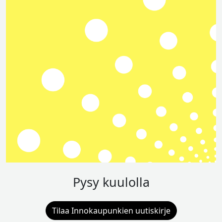
Pysy kuulolla
Tilaa Innokaupunkien uutiskirje