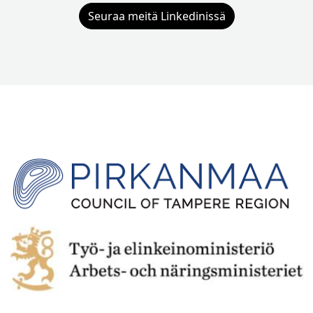
Seuraa meitä Linkedinissä