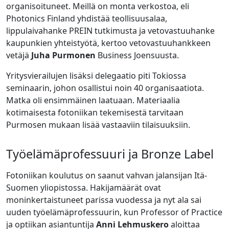
organisoituneet. Meillä on monta verkostoa, eli
Photonics Finland yhdistää teollisuusalaa,
lippulaivahanke PREIN tutkimusta ja vetovastuuhanke
kaupunkien yhteistyötä, kertoo vetovastuuhankkeen
vetäjä
Juha Purmonen
Business Joensuusta.
Yritysvierailujen lisäksi delegaatio piti Tokiossa
seminaarin, johon osallistui noin 40 organisaatiota.
Matka oli ensimmäinen laatuaan. Materiaalia
kotimaisesta fotoniikan tekemisestä tarvitaan
Purmosen mukaan lisää vastaaviin tilaisuuksiin.
Työelämäprofessuuri ja Bronze Label
Fotoniikan koulutus on saanut vahvan jalansijan Itä-
Suomen yliopistossa. Hakijamäärät ovat
moninkertaistuneet parissa vuodessa ja nyt ala sai
uuden työelämäprofessuurin, kun Professor of Practice
ja optiikan asiantuntija
Anni Lehmuskero
aloittaa