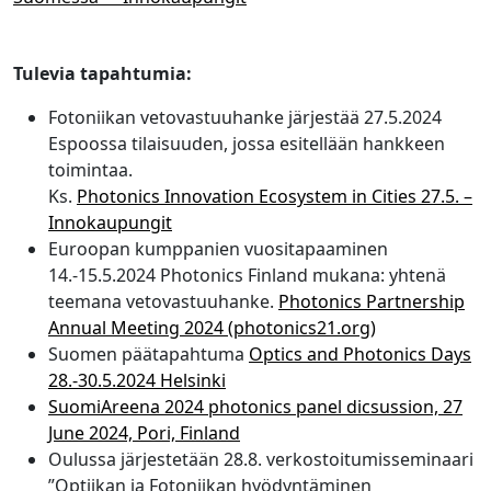
Tulevia tapahtumia:
Fotoniikan vetovastuuhanke järjestää 27.5.2024
Espoossa tilaisuuden, jossa esitellään hankkeen
toimintaa.
Ks.
Photonics Innovation Ecosystem in Cities 27.5. –
Innokaupungit
Euroopan kumppanien vuositapaaminen
14.-15.5.2024 Photonics Finland mukana: yhtenä
teemana vetovastuuhanke.
Photonics Partnership
Annual Meeting 2024 (photonics21.org)
Suomen päätapahtuma
Optics and Photonics Days
28.-30.5.2024 Helsinki
SuomiAreena 2024 photonics panel dicsussion, 27
June 2024, Pori, Finland
Oulussa järjestetään 28.8. verkostoitumisseminaari
”Optiikan ja Fotoniikan hyödyntäminen