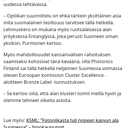
uudessa tehtävässä.
– Optiikan suunnittelu on ehkä tärkein yksittäinen asia
mitä suomalainen teollisuus tarvitsee tällä hetkellä.
Lehmuskero on mukana myös ruotsalaisessa alan
yrityksessä Entanglyssä, joka perusti Suomeen oman
yksikön, Purmonen kertoo.
Myös mahdollisuudet kansainvälisen rahoituksen
saamiseksi kohosivat tänä keväänä, sillä Photonics
Finland sai tällä hetkellä neljännen Suomessa voimassa
olevan Euroopan komission Cluster Excellence -
aloitteen Bronze Label -tunnustuksen.
– Se kertoo siitä, että alan klusteri toimii meillä hyvin ja
olemme tehneet oikeita asioita.
Lue myös:
KSML: ”Fotoniikasta tuli nopean kasvun ala
Suomessa” – Innokaupungit