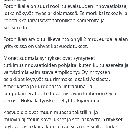
Fotoniikalla on suuri rooli tulevaisuuden innovaatioissa,
jotka näkyvät myös arkielämässä. Esimerkiksi tekoäly ja
robotiikka tarvitsevat fotoniikan kameroita ja
sensoreita.
Fotoniikan arvioitu liikevaihto on yli 2 mrd. euroa ja alan
yrityksissä on vahvat kasvuodotukset.
Monet suomalaisyritykset ovat syntyneet
tutkimusinnovaatioiden pohjalta, kuten kuitulasereita ja
vahvistimia valmistava Ampliconyx Oy. Yrityksen
asiakkaat löytyvät suurimmaksi osaksi Aasiasta,
Amerikasta ja Euroopasta. Infrapuna- ja
lämpökameratuotteita valmistavan Emberion Oy:n
perusti Nokialla työskennellyt tutkijaryhmä.
Kasvualoja ovat muun muassa tekstiilin- ja
muovinlajittelun sovellukset ja sotilaskäyttö. Yritykset
löytävät asiakkaita kansainvälisiltä messuilta. Tärkein