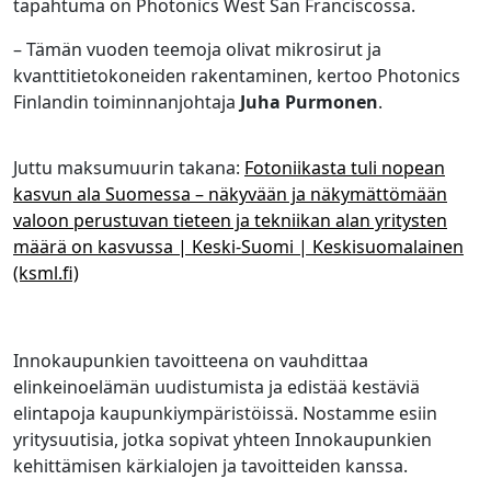
tapahtuma on Photonics West San Franciscossa.
– Tämän vuoden teemoja olivat mikrosirut ja
kvanttitietokoneiden rakentaminen, kertoo Photonics
Finlandin toiminnanjohtaja
Juha Purmonen
.
Juttu maksumuurin takana:
Fotoniikasta tuli nopean
kasvun ala Suomessa – näkyvään ja näkymättömään
valoon perustuvan tieteen ja tekniikan alan yritysten
määrä on kasvussa | Keski-Suomi | Keskisuomalainen
(ksml.fi)
Innokaupunkien tavoitteena on vauhdittaa
elinkeinoelämän uudistumista ja edistää kestäviä
elintapoja kaupunkiympäristöissä. Nostamme esiin
yritysuutisia, jotka sopivat yhteen Innokaupunkien
kehittämisen kärkialojen ja tavoitteiden kanssa.