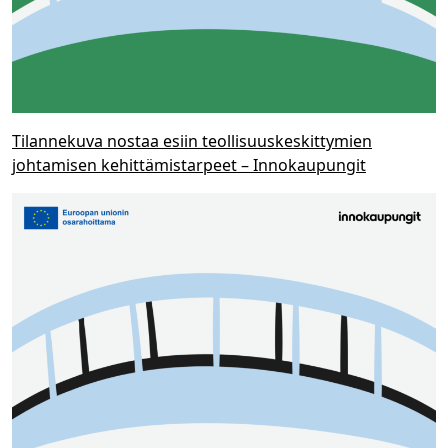
Tilannekuva nostaa esiin teollisuuskeskittymien
johtamisen kehittämistarpeet – Innokaupungit