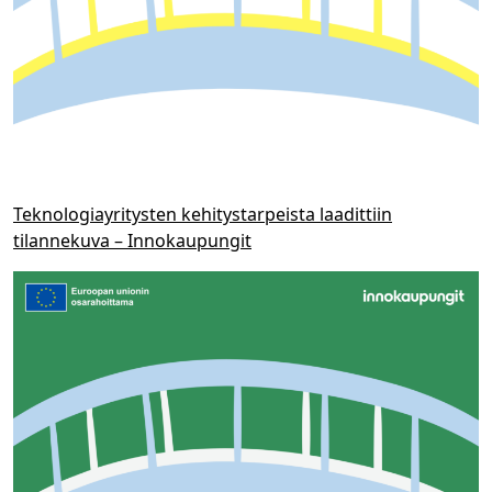
Teknologiayritysten kehitystarpeista laadittiin
tilannekuva – Innokaupungit