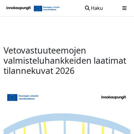
Haku
Siirry sisältöön
Vetovastuuteemojen
valmisteluhankkeiden laatimat
tilannekuvat 2026