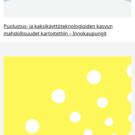
Puolustus- ja kaksikäyttö­teknologioiden kasvun
mahdollisuudet kartoitettiin – Innokaupungit