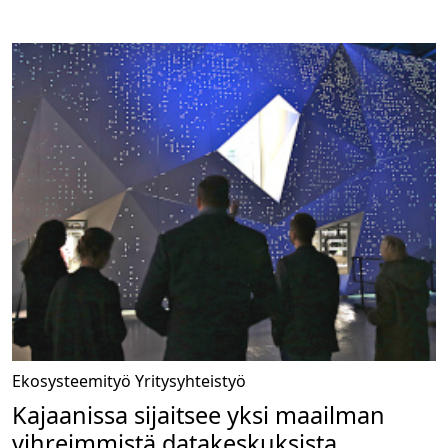
Ekosysteemityö
Yritysyhteistyö
Kajaanissa sijaitsee yksi maailman
vihreimmistä datakeskuksista