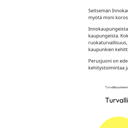
Seitsemän Innokau
myötä moni korost
Innokaupungeista 
kaupungeista. Koko
ruokaturvallisuus,
kaupunkien kehitt
Perusjuoni on ede
kehitystoimintaa 