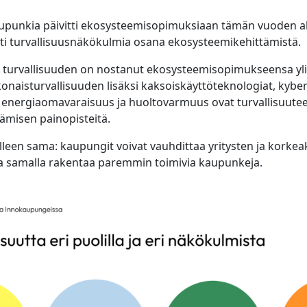
punkia päivitti ekosysteemisopimuksiaan tämän vuoden alu
i turvallisuusnäkökulmia osana ekosysteemikehittämistä.
turvallisuuden on nostanut ekosysteemisopimukseensa yli
naisturvallisuuden lisäksi kaksoiskäyttöteknologiat, kyber
 energiaomavaraisuus ja huoltovarmuus ovat turvallisuuteen
ämisen painopisteitä.
lleen sama: kaupungit voivat vauhdittaa yritysten ja korke
ja samalla rakentaa paremmin toimivia kaupunkeja.