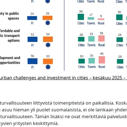
 urban challenges and investment in cities – kesäkuu 2025 
urvallisuuteen liittyvistä toimenpiteistä on paikallisia. Kosk
asuu hieman yli puolet suomalaisista, ei ole lainkaan yhde
turvallisuuteen. Tämän lisäksi ne ovat merkittäviä palveluid
ttyvien yritysten keskittymiä.