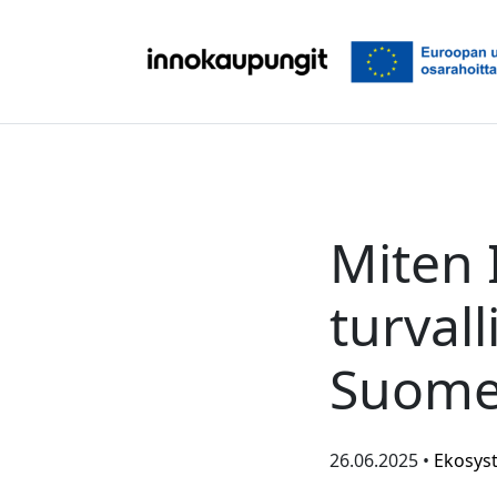
Siirry sisältöön
Miten 
turvall
Suom
26.06.2025 •
Ekosys