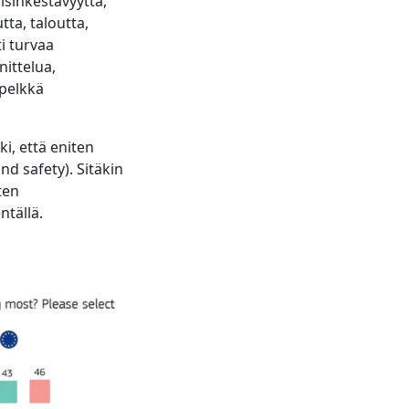
isinkestävyyttä,
tta, taloutta,
i turvaa
nittelua,
 pelkkä
, että eniten
nd safety). Sitäkin
ten
ntällä.