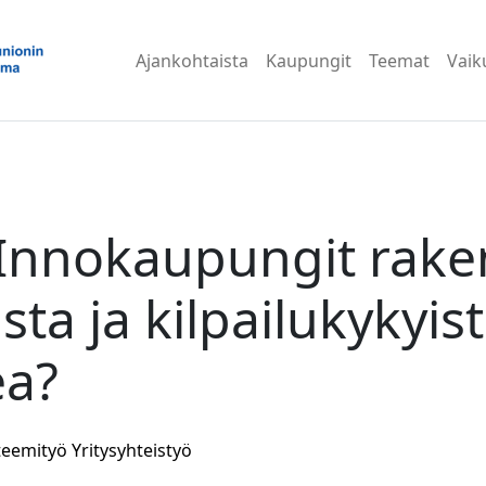
Ajankohtaista
Kaupungit
Teemat
Vaik
Innokaupungit rake
ista ja kilpailukykyis
ea?
teemityö
Yritysyhteistyö