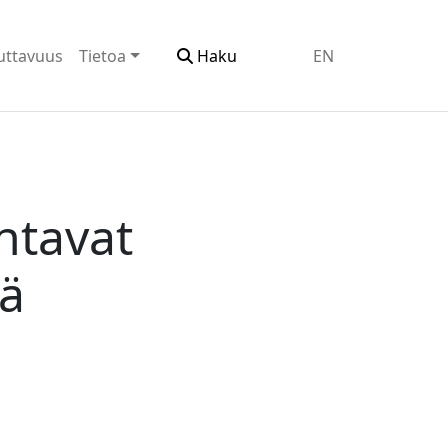
uttavuus
Tietoa
Haku
EN
ntavat
tä