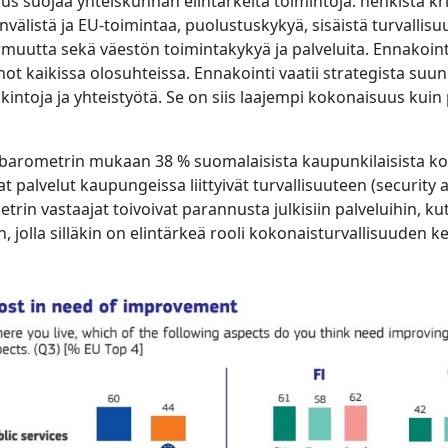
us suojaa yhteiskunnan elintärkeitä toimintoja: henkistä kri
välistä ja EU-toimintaa, puolustuskykyä, sisäistä turvallisuu
rmuutta sekä väestön toimintakykyä ja palveluita. Ennakoint
not kaikissa olosuhteissa. Ennakointi vaatii strategista suun
kintoja ja yhteistyötä. Se on siis laajempi kokonaisuus kuin
arometrin mukaan 38 % suomalaisista kaupunkilaisista koki
 palvelut kaupungeissa liittyivät turvallisuuteen (security a
in vastaajat toivoivat parannusta julkisiin palveluihin, ku
 jolla silläkin on elintärkeä rooli kokonaisturvallisuuden ke