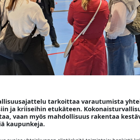
llisuusajattelu tarkoittaa varautumista yht
siin ja kriiseihin etukäteen. Kokonaisturvallis
taa, vaan myös mahdollisuus rakentaa kestäv
siä kaupunkeja.