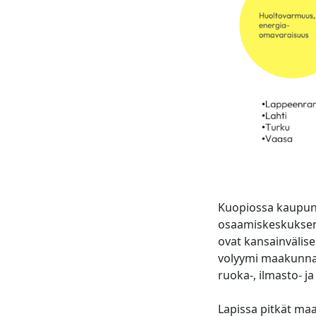
Kuopiossa kaupunk
osaamiskeskuksen 
ovat kansainvälis
volyymi maakunnas
ruoka-, ilmasto- ja
Lapissa pitkät maa