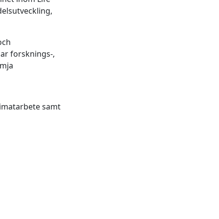
delsutveckling,
och
ar forsknings-,
ämja
limatarbete samt