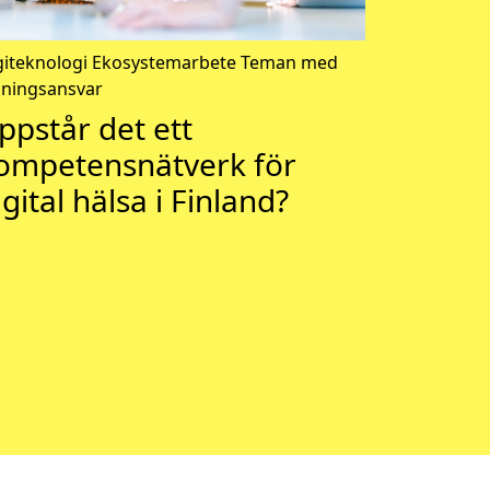
giteknologi
Ekosystemarbete
Teman med
dningsansvar
ppstår det ett
ompetensnätverk för
igital hälsa i Finland?