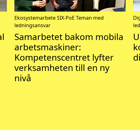
Ekosystemarbete
SIX-PoE
Teman med
Di
ledningsansvar
le
al
Samarbetet bakom mobila
U
arbetsmaskiner:
k
Kompetenscentret lyfter
d
verksamheten till en ny
nivå