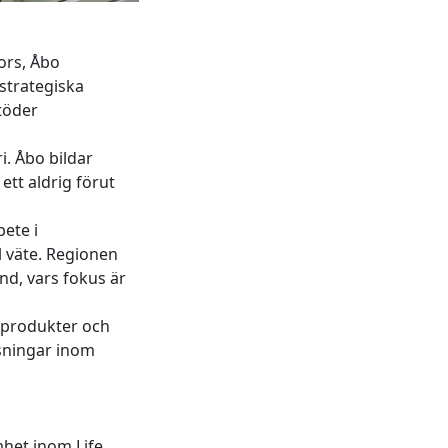
ors, Åbo
strategiska
töder
i. Åbo bildar
ett aldrig förut
ete i
l väte. Regionen
nd, vars fokus är
ioprodukter och
ösningar inom
het inom Life