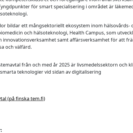
 Tyngdpunkter för smart specialisering i området är läkeme
lsoteknologi.
r bildar ett mångsektoriellt ekosystem inom hälsovårds- 
biomedicin och hälsoteknologi, Health Campus, som utveckl
h innovationsverksamhet samt affärsverksamhet för att fr
a och välfärd.
ystemavtal från och med år 2025 är livsmedelssektorn och k
marta teknologier vid sidan av digitalisering
l (på finska tem.fi)
: