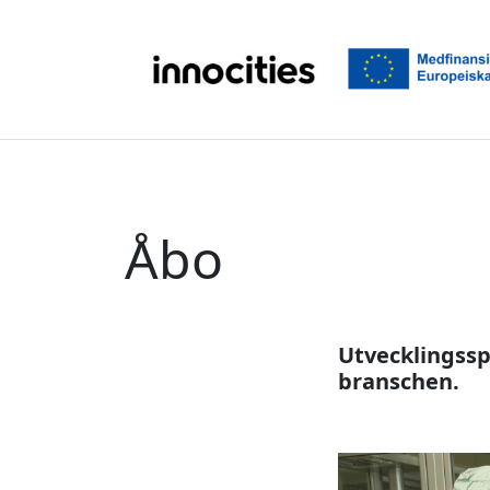
Hoppa till innehållet
Åbo
Utvecklingsspe
branschen.