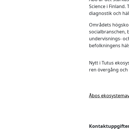
Science i Finland.
diagnostik och hä
Områdets högskolo
socialbranschen, 
undervisnings- oc
befolkningens häls
Nytt i Tutus ekos
ren övergång och s
Åbos ekosystemavta
Kontaktuppgifter