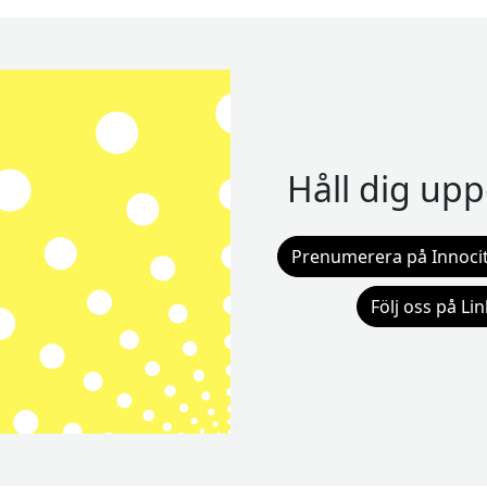
Håll dig up
Prenumerera på Innocit
Följ oss på Li