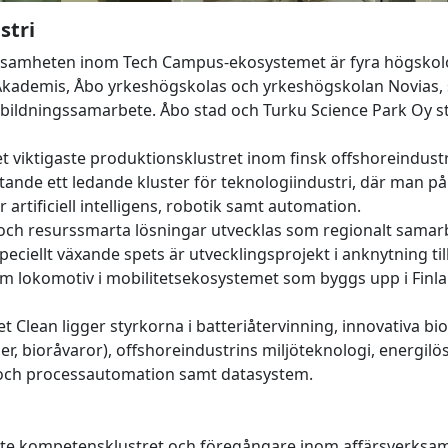
stri
rksamheten inom Tech Campus-ekosystemet är fyra högskol
 Akademis, Åbo yrkeshögskolas och yrkeshögskolan Novias, 
tbildningssamarbete. Åbo stad och Turku Science Park Oy s
 viktigaste produktionsklustret inom finsk offshoreindustr
nde ett ledande kluster för teknologiindustri, där man på 
 artificiell intelligens, robotik samt automation.
och resurssmarta lösningar utvecklas som regionalt samarb
eciellt växande spets är utvecklingsprojekt i anknytning til
m lokomotiv i mobilitetsekosystemet som byggs upp i Finla
 Clean ligger styrkorna i batteriåtervinning, innovativa b
iler, bioråvaror), offshoreindustrins miljöteknologi, energil
 och processautomation samt datasystem.
ste kompetensklustret och föregångare inom affärsverksam