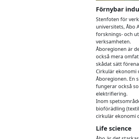
Förnybar indu
Stenfoten för ve
universitets, Åbo
forsknings- och u
verksamheten.
Åboregionen är det
också mera omfatta
skådat sätt förenar
Cirkulär ekonomi 
Åboregionen. En sp
fungerar också so
elektrifiering.
Inom spetsområdet
bioförädling (text
cirkulär ekonomi
Life science
Åbo är det starka