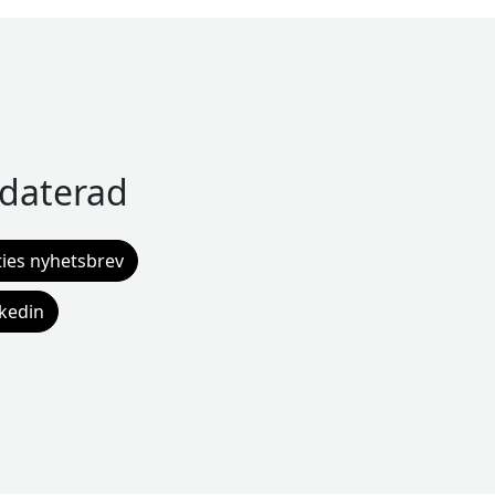
pdaterad
ies nyhetsbrev
nkedin