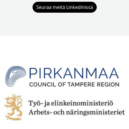
Seuraa meitä Linkedinissä