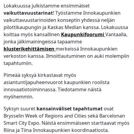
Lokakuussa julkistamme ensimmäiset
vaikuttavuustarinat
! Työstämme Innokaupunkien
vaikuttavuustarinoiden konseptin yhdessä neljän
pilottikaupungin ja Kaskas Median kanssa. Lokakuussa
koittaa myös kansallinen
Kaupunkifoorumi
Vantaalla,
jonka jälkimainingeissa tapaamme
klusterikehittämisen
merkeissä Innokaupunkien
verkoston kanssa. Ilmoittautuminen on auki molempiin
tapahtumiin.
Pimeää syksyä kirkastavat myös
asiantuntijapuheenvuorot kaupunkien roolista
innovaatiotoiminnassa. Tiedotamme näistä
myöhemmin.
Syksyn suuret
kansainväliset tapahtumat
ovat
Brysselin Week of Regions and Cities sekä Barcelonan
Smart City Expo. Näistä ensimmäiseen starttaavat myös
Riina ja Tiina Innokaupunkien koordinaatiosta.