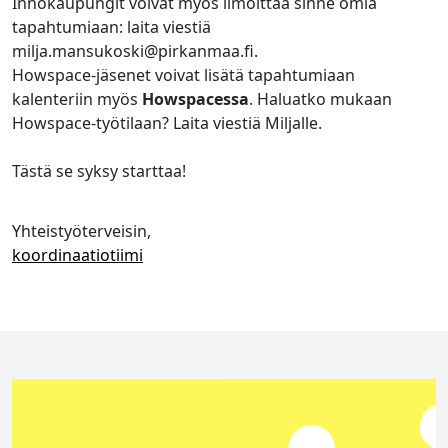
Innokaupungit voivat myös ilmoittaa sinne omia
tapahtumiaan: laita viestiä
milja.mansukoski@pirkanmaa.fi.
Howspace-jäsenet voivat lisätä tapahtumiaan
kalenteriin myös
Howspacessa
. Haluatko mukaan
Howspace-työtilaan? Laita viestiä Miljalle.
Tästä se syksy starttaa!
Yhteistyöterveisin,
koordinaatiotiimi