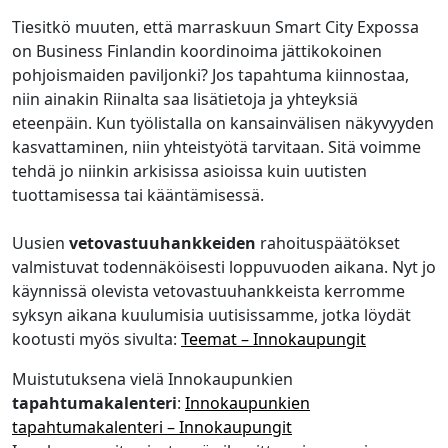
Tiesitkö muuten, että marraskuun Smart City Expossa
on Business Finlandin koordinoima jättikokoinen
pohjoismaiden paviljonki? Jos tapahtuma kiinnostaa,
niin ainakin Riinalta saa lisätietoja ja yhteyksiä
eteenpäin. Kun työlistalla on kansainvälisen näkyvyyden
kasvattaminen, niin yhteistyötä tarvitaan. Sitä voimme
tehdä jo niinkin arkisissa asioissa kuin uutisten
tuottamisessa tai kääntämisessä.
Uusien
vetovastuuhankkeiden
rahoituspäätökset
valmistuvat todennäköisesti loppuvuoden aikana. Nyt jo
käynnissä olevista vetovastuuhankkeista kerromme
syksyn aikana kuulumisia uutisissamme, jotka löydät
kootusti myös sivulta:
Teemat – Innokaupungit
Muistutuksena vielä Innokaupunkien
tapahtumakalenteri
:
Innokaupunkien
tapahtumakalenteri – Innokaupungit