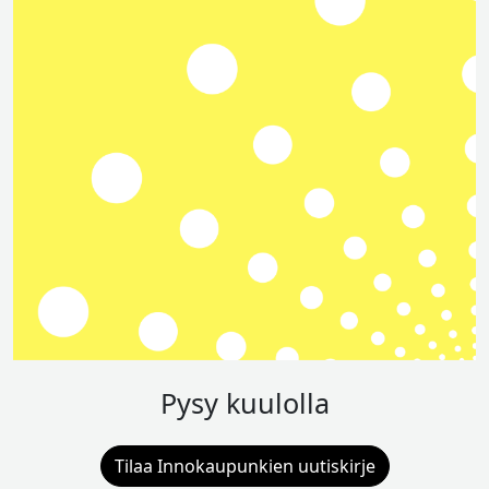
Pysy kuulolla
Tilaa Innokaupunkien uutiskirje