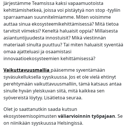
Järjestämme Teamsissa kaksi vapaamuotoista
kehittämishetkeä, joissa voi pistäytyä non stop -tyyliin
sparraamaan suunnitelmiamme. Miten voisimme
auttaa sinua ekosysteemikehittämisessä? Mitä tietoa
tarvitsit viimeksi? Keneltä haluaisit oppia? Millaisesta
asiantuntijuudesta innostuisit? Mikä viestinnän
materiaali sinulta puuttuu? Tai miten haluaisit syventää
omaa ajatteluasi ja osaamistasi
innovaatioekosysteemien kehittämisessä?
Vaikuttavuusmallia
pääsemme syventämään
syväsukelluksella syyskuussa. Jos et ole vielä ehtinyt
perehtymään vaikuttavuusmalliin, tämä katsaus antaa
sinulle hyvän yleiskuvan siitä, mitä kaikkea sen
syövereistä löytyy. Lisätietoa seuraa.
Olet jo saattanutkin saada kutsun
ekosysteemisopimusten
väliarvioinnin työpajaan
. Se
on niinikään syyskuussa Helsingissä.