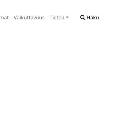
emat
Vaikuttavuus
Tietoa
Haku