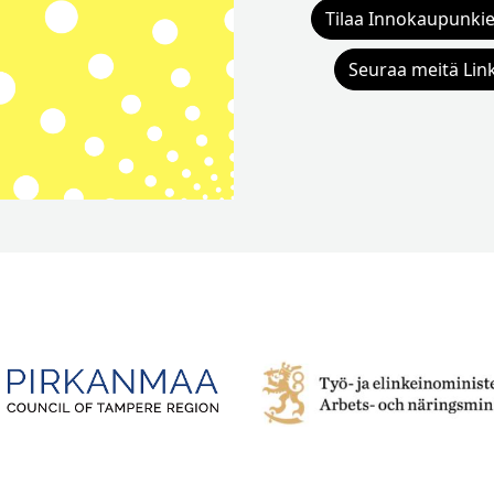
Tilaa Innokaupunkie
Seuraa meitä Lin