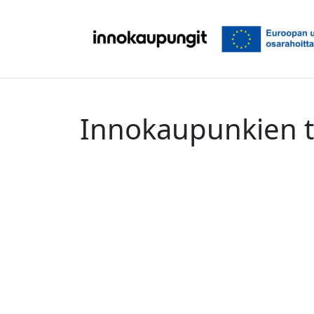
Siirry sisältöön
Innokaupunkien 