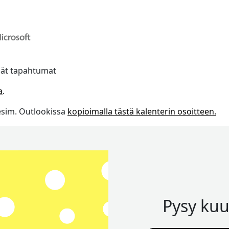
mät tapahtumat
a
.
esim. Outlookissa
kopioimalla tästä kalenterin osoitteen.
Pysy kuu