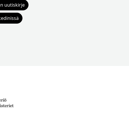
n uutiskirje
kedinissä