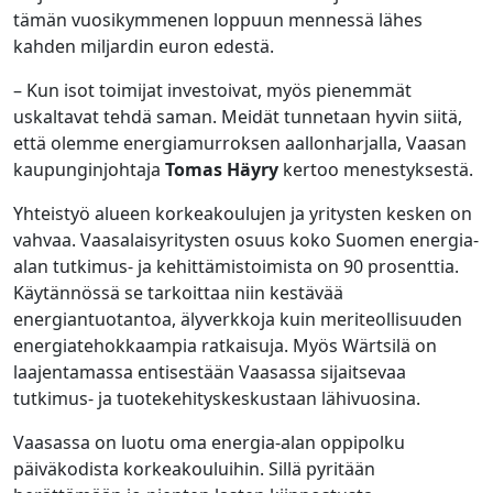
tämän vuosikymmenen loppuun mennessä lähes
kahden miljardin euron edestä.
– Kun isot toimijat investoivat, myös pienemmät
uskaltavat tehdä saman. Meidät tunnetaan hyvin siitä,
että olemme energiamurroksen aallonharjalla, Vaasan
kaupunginjohtaja
Tomas Häyry
kertoo menestyksestä.
Yhteistyö alueen korkeakoulujen ja yritysten kesken on
vahvaa. Vaasalaisyritysten osuus koko Suomen energia-
alan tutkimus- ja kehittämistoimista on 90 prosenttia.
Käytännössä se tarkoittaa niin kestävää
energiantuotantoa, älyverkkoja kuin meriteollisuuden
energiatehokkaampia ratkaisuja. Myös Wärtsilä on
laajentamassa entisestään Vaasassa sijaitsevaa
tutkimus- ja tuotekehityskeskustaan lähivuosina.
Vaasassa on luotu oma energia-alan oppipolku
päiväkodista korkeakouluihin. Sillä pyritään