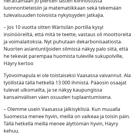
herättämään jo pienten lasten kiinnostusta
luonnontieteisiin ja matematiikkaan sekä tekemään
tulevaisuuden toivoista nykyisyyden jatkajia.
– Jos 10 vuotta sitten Wärtsilän portilla kysyi
insinööreiltä, että mitä te teette, vastaus oli moottoreita
ja voimalaitoksia. Nyt puhutaan dekarbonisaatiosta.
Nuorten asiantuntijoiden silmissä näkyy palo siitä, että
he tekevät parempaa huomista tuleville sukupolville,
Häyry kertoo
Työvoimapula ei ole toistaiseksi Vaasassa vaivannut. Ala
työllistää tällä hetkellä 13 000 ihmistä. Pääosin osaajat
tulevat ulkomailta, ja se näkyy kaupungissa
kansainvälisen väen osuuden tuplaantumisena.
– Olemme usein Vaasassa jälkisyklisiä. Kun muualla
Suomessa menee hyvin, meillä on vaikeaa ja toisin päin.
Tällä hetkellä meillä menee älyttömän hyvin, Häyry
kehuu.