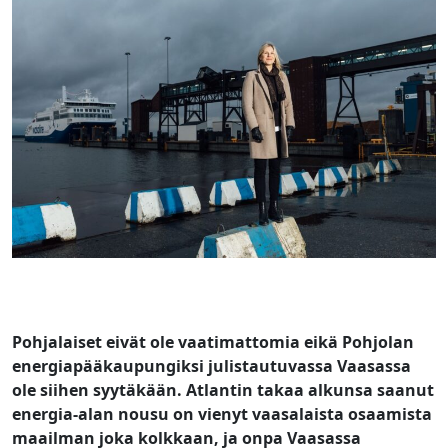
Pohjalaiset eivät ole vaatimattomia eikä Pohjolan
energiapääkaupungiksi julistautuvassa Vaasassa
ole siihen syytäkään. Atlantin takaa alkunsa saanut
energia-alan nousu on vienyt vaasalaista osaamista
maailman joka kolkkaan, ja onpa Vaasassa