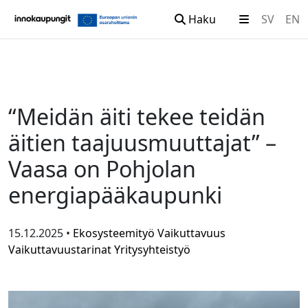
Haku
SV
EN
Siirry sisältöön
“Meidän äiti tekee teidän
äitien taajuusmuuttajat” –
Vaasa on Pohjolan
energiapääkaupunki
15.12.2025 •
Ekosysteemityö
Vaikuttavuus
Vaikuttavuustarinat
Yritysyhteistyö