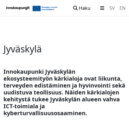
Haku
SV
EN
Siirry sisältöön
Jyväskylä
Innokaupunki Jyväskylän
ekosysteemityön kärkialoja ovat liikunta,
terveyden edistäminen ja hyvinvointi sekä
uudistuva teollisuus. Näiden kärkialojen
kehitystä tukee Jyväskylän alueen vahva
ICT-toimiala ja
kyberturvallisuusosaaminen.