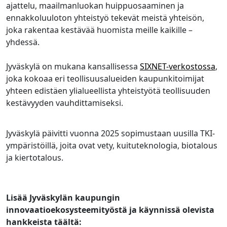
ajattelu, maailmanluokan huippuosaaminen ja
ennakkoluuloton yhteistyö tekevät meistä yhteisön,
joka rakentaa kestävää huomista meille kaikille –
yhdessä.
Jyväskylä on mukana kansallisessa
SIXNET-verkostossa
,
joka kokoaa eri teollisuusalueiden kaupunkitoimijat
yhteen edistäen ylialueellista yhteistyötä teollisuuden
kestävyyden vauhdittamiseksi.
Jyväskylä päivitti vuonna 2025 sopimustaan uusilla TKI-
ympäristöillä, joita ovat vety, kuituteknologia, biotalous
ja kiertotalous.
Lisää Jyväskylän kaupungin
innovaatioekosysteemityöstä ja käynnissä olevista
hankkeista täältä: