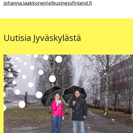
johanna.laakkonen(a)businessfinland.fi
Uutisia Jyväskylästä