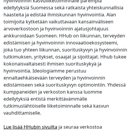
hyvinvoinnin kasvuliiketoiminnalle parempia
edellytyksiä Suomessa sekä ratkaista yhteiskunnallisia
haasteita ja edistää ihmiskunnan hyvinvointia. Alan
toimijoita kytketään vaikuttavaan kansainväliseen
arvoverkostoon ja hyvinvoinnin ajatusjohtajuus
ankkuroidaan Suomeen. HHub on liikunnan, terveyden
edistämisen ja hyvinvoinnin innovaatioekosysteemi,
joka tuo yhteen liikunnan, suorituskyvyn ja hyvinvoinnin
tutkimuksen, yritykset, osaajat ja sijoittajat. Hhub tukee
kokonaisvaltaisesti ihmisen suorituskykyä ja
hyvinvointia. Ideologiamme perustuu
ennaltaehkäisevään terveyden ja hyvinvoinnin
edistämiseen sekä suorituskyvyn optimointiin. Yhdessä
kumppaneiden ja verkoston kanssa luomme
edellytyksiä entistä merkittävämmälle
tutkimuslähtöiselle liiketoiminnalle sekä kasvun
vauhdittamiselle.
Lue lisää HHubin sivuilta
ja seuraa verkostoa