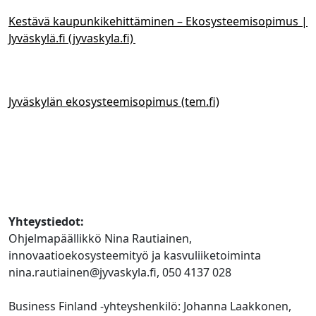
Kestävä kaupunkikehittäminen – Ekosysteemisopimus |
Jyväskylä.fi (jyvaskyla.fi)
Jyväskylän ekosysteemisopimus (tem.fi)
Yhteystiedot:
Ohjelmapäällikkö Nina Rautiainen,
innovaatioekosysteemityö ja kasvuliiketoiminta
nina.rautiainen@jyvaskyla.fi, 050 4137 028
Business Finland -yhteyshenkilö: Johanna Laakkonen,