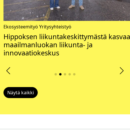
Ekosysteemityö
Yritysyhteistyö
Hippoksen liikuntakeskittymästä kasva
maailmanluokan liikunta- ja
innovaatiokeskus
Näytä kaikki