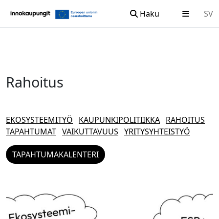
Haku
SV
Siirry sisältöön
Rahoitus
EKOSYSTEEMITYÖ
KAUPUNKIPOLITIIKKA
RAHOITUS
TAPAHTUMAT
VAIKUTTAVUUS
YRITYSYHTEISTYÖ
TAPAHTUMAKALENTERI