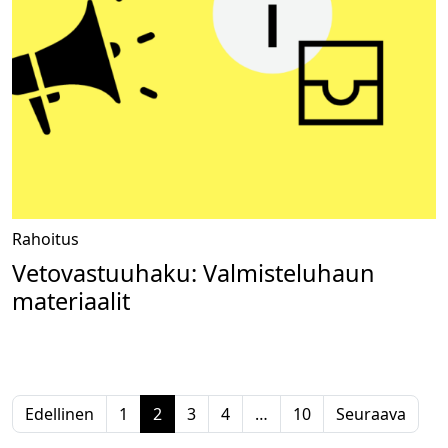
Rahoitus
Vetovastuuhaku: Valmisteluhaun
materiaalit
Edellinen
1
2
3
4
…
10
Seuraava