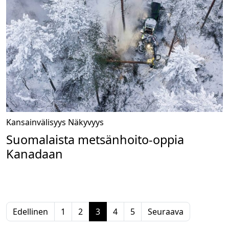
Kansainvälisyys
Näkyvyys
Suomalaista metsänhoito-oppia
Kanadaan
Edellinen
1
2
3
4
5
Seuraava