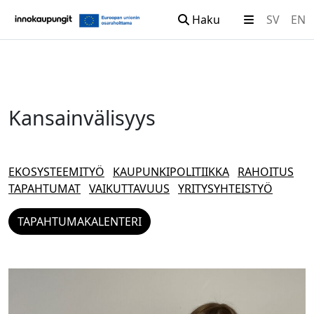
Haku
SV
EN
Siirry sisältöön
Kansainvälisyys
EKOSYSTEEMITYÖ
KAUPUNKIPOLITIIKKA
RAHOITUS
TAPAHTUMAT
VAIKUTTAVUUS
YRITYSYHTEISTYÖ
TAPAHTUMAKALENTERI