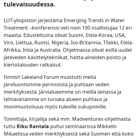
tulevaisuudessa.
LUT-yliopiston järjestämä Emerging Trends in Water
Treatment –konferenssi veti noin 100 osallistujaa 12 eri
maasta. Edustettuina olivat Suomi, Etelä-Korea, USA,
Viro, Liettua, Ruotsi, Nigeria, Iso-Britannia, Tšekki, Etelä-
Afrikka, Intia ja Australia. Ohjelmassa olivat esillä uudet
jäteveden käsittelytekniikat, haitta-aineiden poisto ja
kiertotalouden ratkaisut.
Finnish Lakeland Forum muistutti meitä
järviluontomme perinnöstä ja puhtaan veden
merkityksestä. Järvialueemme on meillä lainassa ja
tehtävänämme on turvata alueen puhtaus ja
monimuotoisuus myös tuleville sukupolville.
Toimittaja, kirjailija sekä mm. Madventures-ohjelmasta
tuttu
Riku Rantala
puhui seminaarissa Mikkelin
Mikaelissa veden merkityksestä sekä Suomen että koko