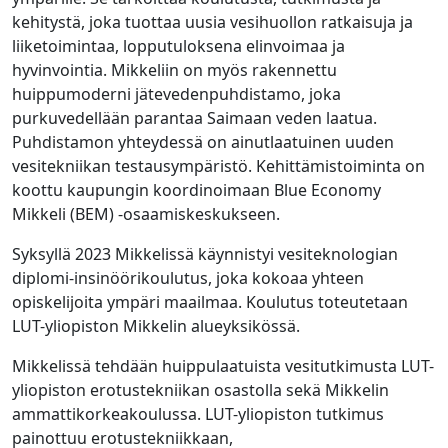
kehitystä, joka tuottaa uusia vesihuollon ratkaisuja ja
liiketoimintaa, lopputuloksena elinvoimaa ja
hyvinvointia. Mikkeliin on myös rakennettu
huippumoderni jätevedenpuhdistamo, joka
purkuvedellään parantaa Saimaan veden laatua.
Puhdistamon yhteydessä on ainutlaatuinen uuden
vesitekniikan testausympäristö. Kehittämistoiminta on
koottu kaupungin koordinoimaan Blue Economy
Mikkeli (BEM) -osaamiskeskukseen.
Syksyllä 2023 Mikkelissä käynnistyi vesiteknologian
diplomi-insinöörikoulutus, joka kokoaa yhteen
opiskelijoita ympäri maailmaa. Koulutus toteutetaan
LUT-yliopiston Mikkelin alueyksikössä.
Mikkelissä tehdään huippulaatuista vesitutkimusta LUT-
yliopiston erotustekniikan osastolla sekä Mikkelin
ammattikorkeakoulussa. LUT-yliopiston tutkimus
painottuu erotustekniikkaan,