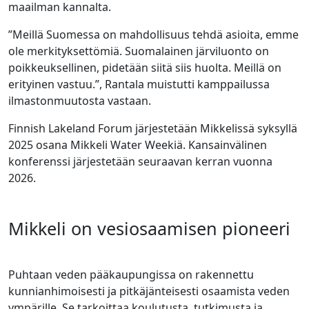
maailman kannalta.
”Meillä Suomessa on mahdollisuus tehdä asioita, emme
ole merkityksettömiä. Suomalainen järviluonto on
poikkeuksellinen, pidetään siitä siis huolta. Meillä on
erityinen vastuu.”, Rantala muistutti kamppailussa
ilmastonmuutosta vastaan.
Finnish Lakeland Forum järjestetään Mikkelissä syksyllä
2025 osana Mikkeli Water Weekiä. Kansainvälinen
konferenssi järjestetään seuraavan kerran vuonna
2026.
Mikkeli on vesiosaamisen pioneeri
Puhtaan veden pääkaupungissa on rakennettu
kunnianhimoisesti ja pitkäjänteisesti osaamista veden
ympärille. Se tarkoittaa koulutusta, tutkimusta ja