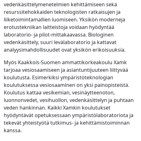
vedenkäsittelymenetelmien kehittämiseen sekä
resurssitehokkaiden teknologisten ratkaisujen ja
liiketoimintamallien luomiseen. Yksikön moderneja
erotustekniikan laitteistoja voidaan hyödyntää
laboratorio- ja pilot-mittakaavassa. Biologinen
vedenkäsittely, suuri levälaboratorio ja kattavat
analyysimahdollisuudet ovat yksikön erikoisuuksia.
Myös Kaakkois-Suomen ammattikorkeakoulu Xamk
tarjoaa vesiosaamiseen ja asiantuntijuuteen liittyvää
koulutusta. Esimerkiksi ympäristöteknologian
koulutuksessa vesiosaaminen on yksi painopisteistä.
Koulutus kattaa vesikemian, vesinäytteenoton,
luonnonvedet, vesihuollon, vedenkäsittelyn ja puhtaan
veden hankinnan. Kaikki Xamkin koulutukset
hyödyntävät opetuksessaan ympäristölaboratoriota ja
tekevät yhteistyötä tutkimus- ja kehittämistoiminnan
kanssa.