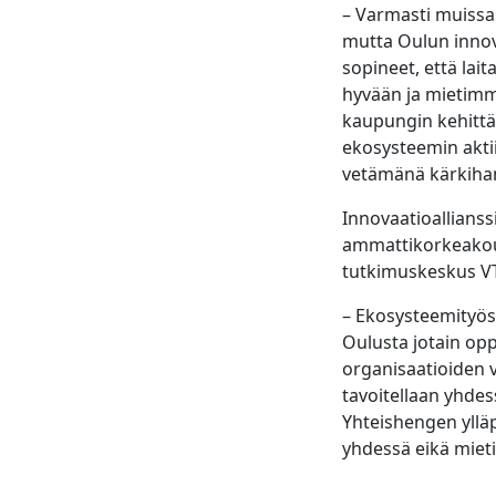
– Varmasti muissak
mutta Oulun innova
sopineet, että lai
hyvään ja mietimm
kaupungin kehittä
ekosysteemin aktii
vetämänä kärkihan
Innovaatioallians
ammattikorkeakou
tutkimuskeskus VT
– Ekosysteemityöss
Oulusta jotain opp
organisaatioiden vä
tavoitellaan yhdess
Yhteishengen ylläp
yhdessä eikä mieti