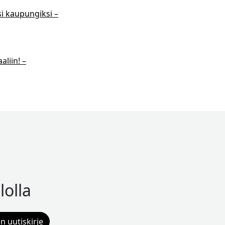
i kaupungiksi –
aliin! –
lolla
n uutiskirje