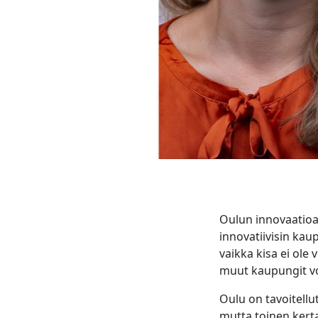
Oulun innovaatioa
innovatiivisin ka
vaikka kisa ei ole
muut kaupungit vo
Oulu on tavoitellu
mutta toinen kert