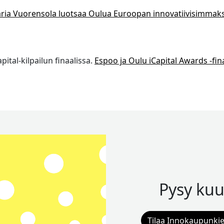
ria Vuorensola luotsaa Oulua Euroopan innovatiivisimmaks
ital-kilpailun finaalissa.
Espoo ja Oulu iCapital Awards -fina
Pysy kuu
Tilaa Innokaupunkie