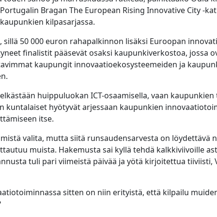
a Portugalin Bragan The European Rising Innovative City -kate
kaupunkien kilpasarjassa.
a, sillä 50 000 euron rahapalkinnon lisäksi Euroopan innovati
tyneet finalistit pääsevät osaksi kaupunkiverkostoa, jossa
tavimmat kaupungit innovaatioekosysteemeiden ja kaupun
en.
 pelkästään huippuluokan ICT-osaamisella, vaan kaupunkien 
n kuntalaiset hyötyvät arjessaan kaupunkien innovaatiotoim
ittämiseen itse.
 mistä valita, mutta siitä runsaudensarvesta on löydettävä ne
tautuu muista. Hakemusta sai kyllä tehdä kalkkiviivoille asti
nnusta tuli pari viimeistä päivää ja yötä kirjoitettua tiiviisti
tiotoiminnassa sitten on niin erityistä, että kilpailu muid
?