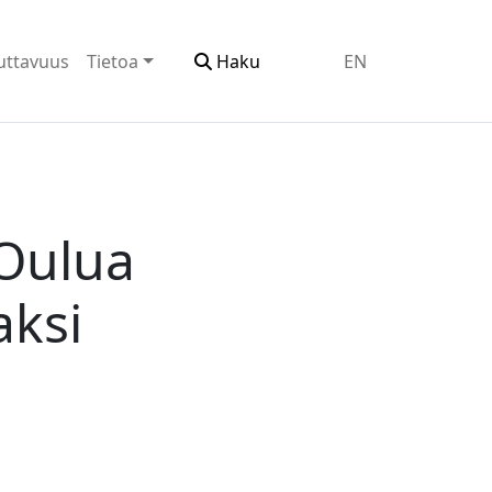
uttavuus
Tietoa
Haku
EN
 Oulua
aksi