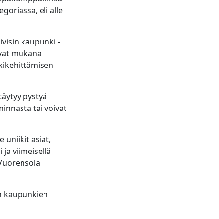
goriassa, eli alle
ivisin kaupunki -
 ovat mukana
kikehittämisen
täytyy pystyä
innasta tai voivat
 uniikit asiat,
 ja viimeisellä
, Vuorensola
en kaupunkien