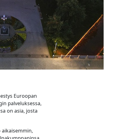
estys Euroopan
gin palveluksessa,
sa on asia, josta
jo aikaisemmin,
kilpakumppaninsa