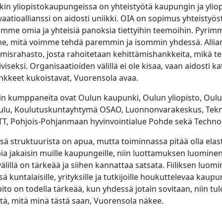
in yliopistokaupungeissa on yhteistyötä kaupungin ja yliopi
atioallianssi on aidosti uniikki. OIA on sopimus yhteistyös
tamme omia ja yhteisiä panoksia tiettyihin teemoihin. Pyrim
e, mitä voimme tehdä paremmin ja isommin yhdessä. Allian
misrahasto, josta rahoitetaan kehittämishankkeita, mikä t
viseksi. Organisaatioiden välillä ei ole kisaa, vaan aidosti 
kkeet kukoistavat, Vuorensola avaa.
sin kumppaneita ovat Oulun kaupunki, Oulun yliopisto, Oul
lu, Koulutuskuntayhtymä OSAO, Luonnonvarakeskus, Tek
T, Pohjois-Pohjanmaan hyvinvointialue Pohde sekä Technop
ä struktuurista on apua, mutta toiminnassa pitää olla elast
ia jakaisin muille kaupungeille, niin luottamuksen luominen
lillä on tärkeää ja siihen kannattaa satsata. Fiiliksen luomi
ä kuntalaisille, yrityksille ja tutkijoille houkuttelevaa kaupu
ito on todella tärkeää, kun yhdessä jotain sovitaan, niin tul
tä, mitä minä tästä saan, Vuorensola näkee.