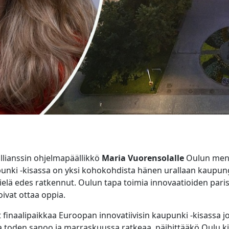
llianssin ohjelmapäällikkö
Maria Vuorensolalle
Oulun men
upunki -kisassa on yksi kohokohdista hänen urallaan kaupun
 vielä edes ratkennut. Oulun tapa toimia innovaatioiden paris
ivat ottaa oppia.
t finaalipaikkaa Euroopan innovatiivisin kaupunki -kisassa 
a toden sanoo ja marraskuussa ratkeaa, päihittääkö Oulu 