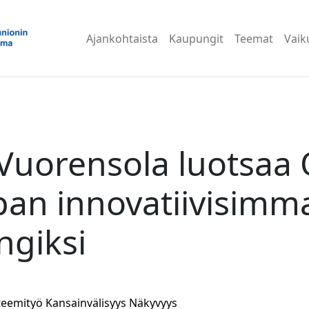
Ajankohtaista
Kaupungit
Teemat
Vaik
Vuorensola luotsaa
an innovatiivisimm
giksi
teemityö
Kansainvälisyys
Näkyvyys