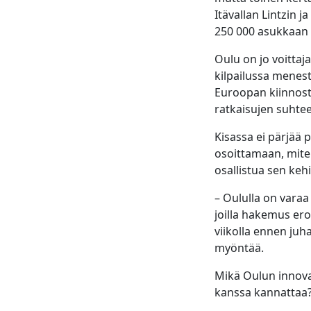
Itävallan Lintzin j
250 000 asukkaan 
Oulu on jo voittaj
kilpailussa menes
Euroopan kiinnos
ratkaisujen suhte
Kisassa ei pärjää
osoittamaan, mite
osallistua sen keh
– Oululla on varaa
joilla hakemus erot
viikolla ennen juha
myöntää.
Mikä Oulun innovaa
kanssa kannattaa