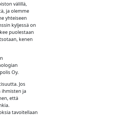
ston välillä,
tä, ja olemme
me yhteiseen
ssin kyljessä on
ekee puolestaan
katsotaan, kenen
un
nologian
olis Oy.
isuutta. Jos
 ihmisten ja
nen, että
nkia.
oksia tavoitellaan