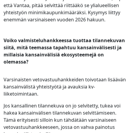
että Vantaa, pitää selvittää riittääkö se ylialueellisen
yhteistyön minimikaupunkimääräksi. Kysymys liittyy
enemmän varsinaiseen vuoden 2026 hakuun.
Voiko valmisteluhankkeessa tuottaa tilannekuvan
siitä, mitä teemassa tapahtuu kansainvälisesti ja
millaisia kansainvälisiä ekosysteemejä on
olemassa?
Varsinaisten vetovastuuhankkeiden toivotaan lisäävän
kansainvälistä yhteistyötä ja avauksia kv-
liiketoimintaan.
Jos kansallinen tilannekuva on jo selvitetty, tukea voi
hakea kansainvälisen tilannekuvan selvittämiseen.
Tämä erityisesti silloin kun tähdätään varsinaiseen
vetovastuuhankkeeseen, jossa on vahva painotus