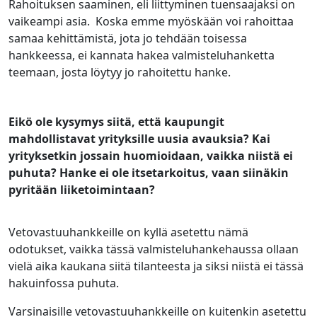
Rahoituksen saaminen, eli liittyminen tuensaajaksi on
vaikeampi asia. Koska emme myöskään voi rahoittaa
samaa kehittämistä, jota jo tehdään toisessa
hankkeessa, ei kannata hakea valmisteluhanketta
teemaan, josta löytyy jo rahoitettu hanke.
Eikö ole kysymys siitä, että kaupungit
mahdollistavat yrityksille uusia avauksia? Kai
yrityksetkin jossain huomioidaan, vaikka niistä ei
puhuta? Hanke ei ole itsetarkoitus, vaan siinäkin
pyritään liiketoimintaan?
Vetovastuuhankkeille on kyllä asetettu nämä
odotukset, vaikka tässä valmisteluhankehaussa ollaan
vielä aika kaukana siitä tilanteesta ja siksi niistä ei tässä
hakuinfossa puhuta.
Varsinaisille vetovastuuhankkeille on kuitenkin asetettu