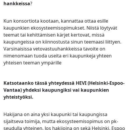
hankkeissa
?
Kun konsortiota kootaan, kannattaa ottaa esille
kaupunkien ekosysteemisopimukset. Niistä löytyvät
teemat tai kehittämisen kärjet kertovat, missä
kaupungeissa on kiinnostusta sinun teemaasi liittyen.
Varsinaisissa vetovastuuhankkeissa tavoite on
nimenomaan tuoda useita eri kaupunkeja yhteen
yhteisen teeman ympärille
Katsotaanko tässä yhteydessä HEVI (Helsinki-Espoo-
Vantaa) yhdeksi kaupungiksi vai kaupunkien
yhteistyöksi.
Hakijana on aina yksi kaupunki tai kaupungissa
sijaitseva toimija, mutta ekosysteemisopimus on pk-
seudulla yhteinen. Jos hakijoina on sekä Helsinki, Espoo