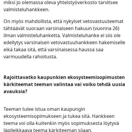
miksi jo olemassa oleva yhteistyöverkosto tarvitsee
valmisteluhankkeen.
On myös mahdollista, että nykyiset vetovastuuteemat
tähtäävät suoraan varsinaiseen hakuun (vuonna 26)
ilman valmisteluhanketta. Valmisteluhanke ei siis ole
edellytys varsinaisen vetovastuuhankkeen hakemiselle
eikä takaa sitä, että varsinaisessa haussa saa
varmuudella rahoitusta.
Rajoittavatko kaupunkien ekosysteemisopimusten
kärkiteemat teeman valintaa vai voiko tehdä uusia
avauksia?
Teeman tulee istua oman kaupungin
ekosysteemisopimukseen ja tukea sitä. Hankkeen
teema voi olla kuitenkin myös sopimuksesta löytyvä
läpileikkaava teema kärkiteeman sijaan.