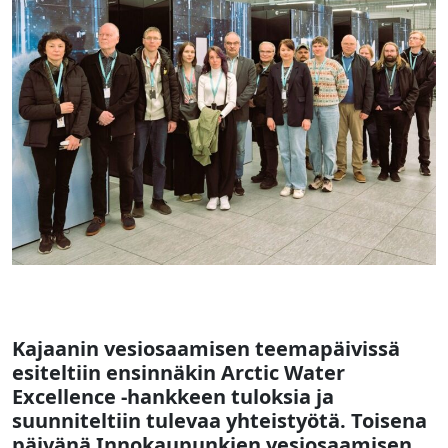
Kajaanin vesiosaamisen teemapäivissä
esiteltiin ensinnäkin Arctic Water
Excellence -hankkeen tuloksia ja
suunniteltiin tulevaa yhteistyötä. Toisena
päivänä Innokaupunkien vesiosaamisen