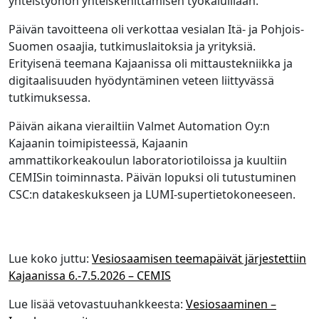
yhteistyöhön yhteiskehittämisen työkaluillaan.
Päivän tavoitteena oli verkottaa vesialan Itä- ja Pohjois-
Suomen osaajia, tutkimuslaitoksia ja yrityksiä.
Erityisenä teemana Kajaanissa oli mittaustekniikka ja
digitaalisuuden hyödyntäminen veteen liittyvässä
tutkimuksessa.
Päivän aikana vierailtiin Valmet Automation Oy:n
Kajaanin toimipisteessä, Kajaanin
ammattikorkeakoulun laboratoriotiloissa ja kuultiin
CEMISin toiminnasta. Päivän lopuksi oli tutustuminen
CSC:n datakeskukseen ja LUMI-supertietokoneeseen.
Lue koko juttu:
Vesiosaamisen teemapäivät järjestettiin
Kajaanissa 6.-7.5.2026 – CEMIS
Lue lisää vetovastuuhankkeesta:
Vesiosaaminen –