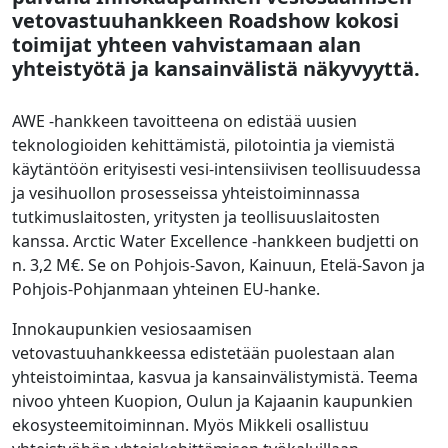
vetovastuuhankkeen Roadshow kokosi
toimijat yhteen vahvistamaan alan
yhteistyötä ja kansainvälistä näkyvyyttä.
AWE -hankkeen tavoitteena on edistää uusien
teknologioiden kehittämistä, pilotointia ja viemistä
käytäntöön erityisesti vesi-intensiivisen teollisuudessa
ja vesihuollon prosesseissa yhteistoiminnassa
tutkimuslaitosten, yritysten ja teollisuuslaitosten
kanssa. Arctic Water Excellence -hankkeen budjetti on
n. 3,2 M€. Se on Pohjois-Savon, Kainuun, Etelä-Savon ja
Pohjois-Pohjanmaan yhteinen EU-hanke.
Innokaupunkien vesiosaamisen
vetovastuuhankkeessa edistetään puolestaan alan
yhteistoimintaa, kasvua ja kansainvälistymistä. Teema
nivoo yhteen Kuopion, Oulun ja Kajaanin kaupunkien
ekosysteemitoiminnan. Myös Mikkeli osallistuu