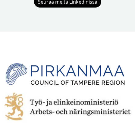
Seuraa meitä Linkedinissä