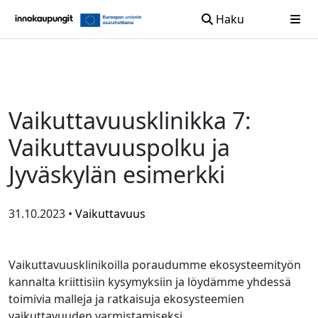
Haku
Siirry sisältöön
Vaikuttavuusklinikka 7:
Vaikuttavuuspolku ja
Jyväskylän esimerkki
31.10.2023 •
Vaikuttavuus
Vaikuttavuusklinikoilla poraudumme ekosysteemityön
kannalta kriittisiin kysymyksiin ja löydämme yhdessä
toimivia malleja ja ratkaisuja ekosysteemien
vaikuttavuuden varmistamiseksi.