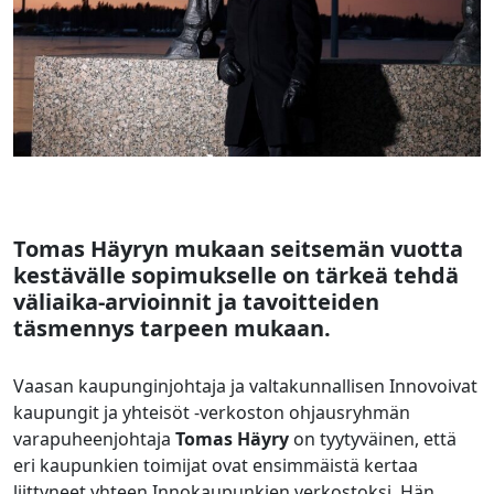
Tomas Häyryn mukaan seitsemän vuotta
kestävälle sopimukselle on tärkeä tehdä
väliaika-arvioinnit ja tavoitteiden
täsmennys tarpeen mukaan.
Vaasan kaupunginjohtaja ja valtakunnallisen Innovoivat
kaupungit ja yhteisöt -verkoston ohjausryhmän
varapuheenjohtaja
Tomas Häyry
on tyytyväinen, että
eri kaupunkien toimijat ovat ensimmäistä kertaa
liittyneet yhteen Innokaupunkien verkostoksi. Hän