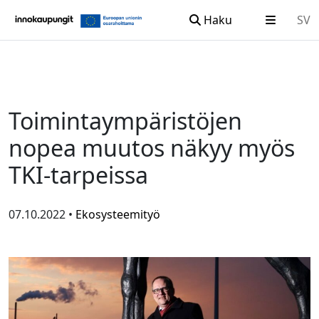
Haku
SV
Siirry sisältöön
Toimintaympäristöjen
nopea muutos näkyy myös
TKI-tarpeissa
07.10.2022 •
Ekosysteemityö