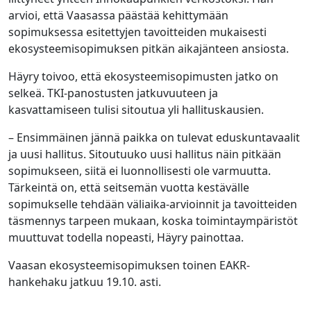
arvioi, että Vaasassa päästää kehittymään
sopimuksessa esitettyjen tavoitteiden mukaisesti
ekosysteemisopimuksen pitkän aikajänteen ansiosta.
Häyry toivoo, että ekosysteemisopimusten jatko on
selkeä. TKI-panostusten jatkuvuuteen ja
kasvattamiseen tulisi sitoutua yli hallituskausien.
– Ensimmäinen jännä paikka on tulevat eduskuntavaalit
ja uusi hallitus. Sitoutuuko uusi hallitus näin pitkään
sopimukseen, siitä ei luonnollisesti ole varmuutta.
Tärkeintä on, että seitsemän vuotta kestävälle
sopimukselle tehdään väliaika-arvioinnit ja tavoitteiden
täsmennys tarpeen mukaan, koska toimintaympäristöt
muuttuvat todella nopeasti, Häyry painottaa.
Vaasan ekosysteemisopimuksen toinen EAKR-
hankehaku jatkuu 19.10. asti.