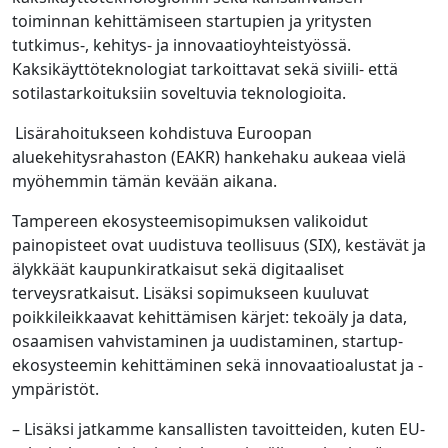
toiminnan kehittämiseen startupien ja yritysten
tutkimus-, kehitys- ja innovaatioyhteistyössä.
Kaksikäyttöteknologiat tarkoittavat sekä siviili- että
sotilastarkoituksiin soveltuvia teknologioita.
Lisärahoitukseen kohdistuva Euroopan
aluekehitysrahaston (EAKR) hankehaku aukeaa vielä
myöhemmin tämän kevään aikana.
Tampereen ekosysteemisopimuksen valikoidut
painopisteet ovat uudistuva teollisuus (SIX), kestävät ja
älykkäät kaupunkiratkaisut sekä digitaaliset
terveysratkaisut. Lisäksi sopimukseen kuuluvat
poikkileikkaavat kehittämisen kärjet: tekoäly ja data,
osaamisen vahvistaminen ja uudistaminen, startup-
ekosysteemin kehittäminen sekä innovaatioalustat ja -
ympäristöt.
– Lisäksi jatkamme kansallisten tavoitteiden, kuten EU-