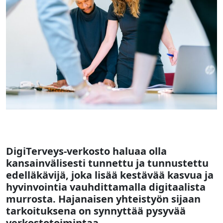
DigiTerveys-verkosto haluaa olla
kansainvälisesti tunnettu ja tunnustettu
edelläkävijä, joka lisää kestävää kasvua ja
hyvinvointia vauhdittamalla digitaalista
murrosta. Hajanaisen yhteistyön sijaan
tarkoituksena on synnyttää pysyvää
verkostotoimintaa.