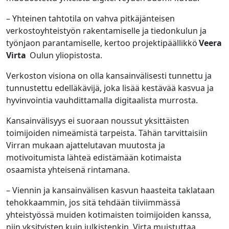
– Yhteinen tahtotila on vahva pitkäjänteisen
verkostoyhteistyön rakentamiselle ja tiedonkulun ja
työnjaon parantamiselle, kertoo projektipäällikkö
Veera
Virta
Oulun yliopistosta.
Verkoston visiona on olla kansainvälisesti tunnettu ja
tunnustettu edelläkävijä, joka lisää kestävää kasvua ja
hyvinvointia vauhdittamalla digitaalista murrosta.
Kansainvälisyys ei suoraan noussut yksittäisten
toimijoiden nimeämistä tarpeista. Tähän tarvittaisiin
Virran mukaan ajattelutavan muutosta ja
motivoitumista lähteä edistämään kotimaista
osaamista yhteisenä rintamana.
– Viennin ja kansainvälisen kasvun haasteita taklataan
tehokkaammin, jos sitä tehdään tiiviimmässä
yhteistyössä muiden kotimaisten toimijoiden kanssa,
niin yksityisten kuin julkistenkin, Virta muistuttaa.