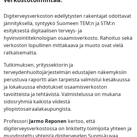
Digiterveysverkoston edellytysten rakentajat odottavat
jännityksellä, syntyykö Suomeen TEM:n ja STM:n
esityksestä digitaalisen terveys- ja
hyvinvointiteknologian osaamisverkosto. Rahoitus sekä
verkoston lopullinen mittakaava ja muoto ovat vielä
ratkaisematta.
Tutkimuksen, yrityssektorin ja
terveydenhuoltojärjestelmän edustajien näkemyksiin
perustuva raportti alan tarpeista valmistui kesäkuussa
ja lokakuussa ehdotukset osaamisverkoston
tavoitteista ja tehtävistä. Valmistelussa on mukana
sidosryhmiä kaikista viidestä
yliopistosairaalakaupungista.
Professori
Jarmo Reponen
kertoo, että
digiterveysverkostossa on linkitetty toimijoita yhteen ja
muodostettu yhteistä digiterveyden Suomi-kuvaa.