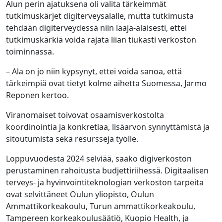
Alun perin ajatuksena oli valita tärkeimmät
tutkimuskärjet digiterveysalalle, mutta tutkimusta
tehdään digiterveydessä niin laaja-alaisesti, ettei
tutkimuskärkiä voida rajata liian tiukasti verkoston
toiminnassa.
– Ala on jo niin kypsynyt, ettei voida sanoa, että
tärkeimpiä ovat tietyt kolme aihetta Suomessa, Jarmo
Reponen kertoo.
Viranomaiset toivovat osaamisverkostolta
koordinointia ja konkretiaa, lisäarvon synnyttämistä ja
sitoutumista sekä resursseja työlle.
Loppuvuodesta 2024 selviää, saako digiverkoston
perustaminen rahoitusta budjettiriihessä. Digitaalisen
terveys- ja hyvinvointiteknologian verkoston tarpeita
ovat selvittäneet Oulun yliopisto, Oulun
Ammattikorkeakoulu, Turun ammattikorkeakoulu,
Tampereen korkeakoulusäätiö, Kuopio Health, ja