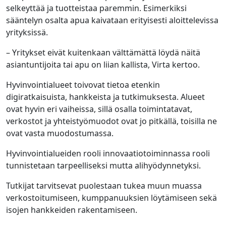
selkeyttää ja tuotteistaa paremmin. Esimerkiksi
sääntelyn osalta apua kaivataan erityisesti aloittelevissa
yrityksissä.
– Yritykset eivät kuitenkaan välttämättä löydä näitä
asiantuntijoita tai apu on liian kallista, Virta kertoo.
Hyvinvointialueet toivovat tietoa etenkin
digiratkaisuista, hankkeista ja tutkimuksesta. Alueet
ovat hyvin eri vaiheissa, sillä osalla toimintatavat,
verkostot ja yhteistyömuodot ovat jo pitkällä, toisilla ne
ovat vasta muodostumassa.
Hyvinvointialueiden rooli innovaatiotoiminnassa rooli
tunnistetaan tarpeelliseksi mutta alihyödynnetyksi.
Tutkijat tarvitsevat puolestaan tukea muun muassa
verkostoitumiseen, kumppanuuksien löytämiseen sekä
isojen hankkeiden rakentamiseen.