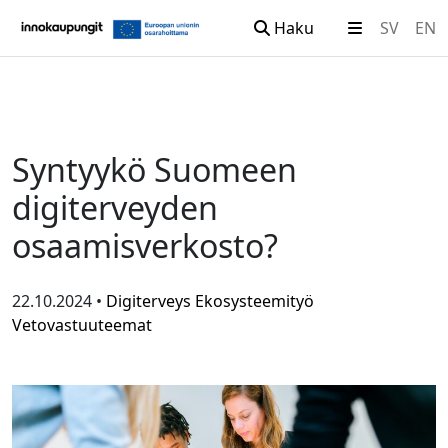
Haku
SV
EN
Siirry sisältöön
Syntyykö Suomeen
digiterveyden
osaamisverkosto?
22.10.2024 •
Digiterveys
Ekosysteemityö
Vetovastuuteemat