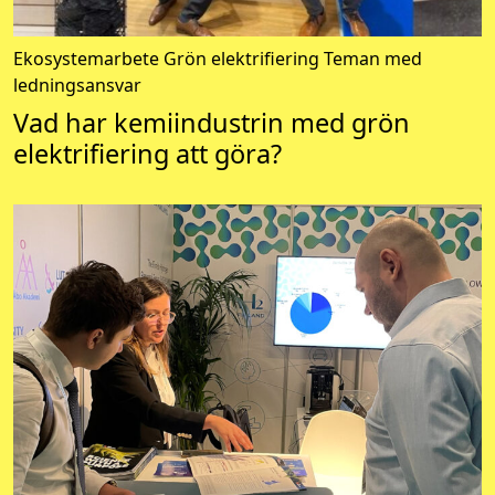
Ekosystemarbete
Grön elektrifiering
Teman med
ledningsansvar
Vad har kemiindustrin med grön
elektrifiering att göra?