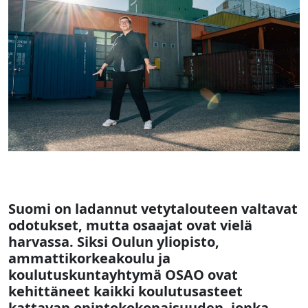
Suomi on ladannut vetytalouteen valtavat
odotukset, mutta osaajat ovat vielä
harvassa. Siksi Oulun yliopisto,
ammattikorkeakoulu ja
koulutuskuntayhtymä OSAO ovat
kehittäneet kaikki koulutusasteet
kattavan opintokokonaisuuden, jonka