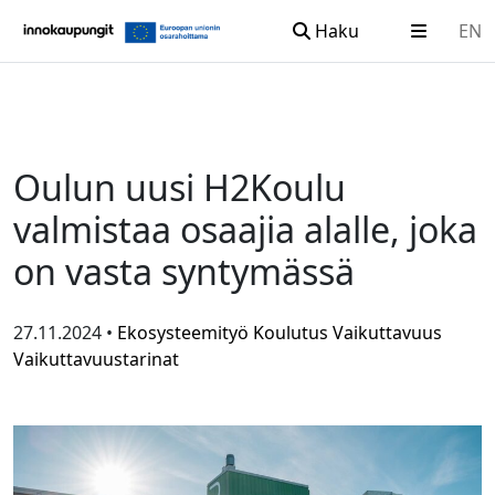
Haku
EN
Siirry sisältöön
Oulun uusi H2Koulu
valmistaa osaajia alalle, joka
on vasta syntymässä
27.11.2024 •
Ekosysteemityö
Koulutus
Vaikuttavuus
Vaikuttavuustarinat