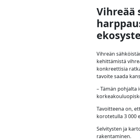
Vihreää 
harppaus
ekosyst
Vihreän sähköistä
kehittämistä vihr
konkreettisia ratk
tavoite saada kansa
– Tämän pohjalta i
korkeakouluopiske
Tavoitteena on, e
korotetulla 3 000 
Selvitysten ja kar
rakentaminen.