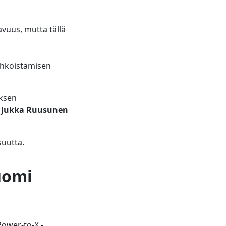
avuus, mutta tällä
ähköistämisen
uksen
i
Jukka Ruusunen
suutta.
uomi
ower-to-X -