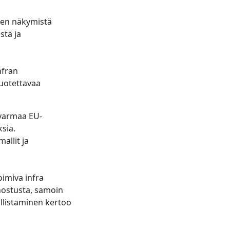
den näkymistä
stä ja
nfran
luotettavaa
ävarmaa EU-
sia.
allit ja
oimiva infra
nostusta, samoin
llistaminen kertoo