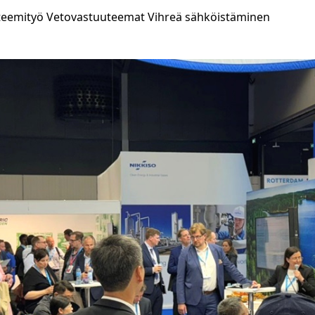
teemityö
Vetovastuuteemat
Vihreä sähköistäminen