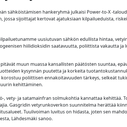
reän sähköistämisen hankeryhmä julkaisi Power-to-X -talou
jossa sijoittajat kertovat ajatuksiaan kilpailueduista, riskei
.
t kilpailuetunamme uusiutuvan sähkön edullista hintaa, vetyi
ogeenisen hiilidioksidin saatavuutta, poliittista vakautta ja 
jat pitävät muun muassa kansallisten päätösten suuntaa, ep
tuotteiden kysynnän puutetta ja korkeita tuotantokustannuk
 korostuu poliittisen ennakoitavuuden tärkeys, selkeät tukim
tuurin kehittäminen.
ö-, vety- ja satamainfran solmukohtia kannattaa kehittää. T
tajia. Gasgridin vetyrunkoverkon suunnitelma herättää kiin
itusalueet. Tuulivoiman luvitus on hidasta, joten sen mahdo
esta, Lähdesmäki sanoo.