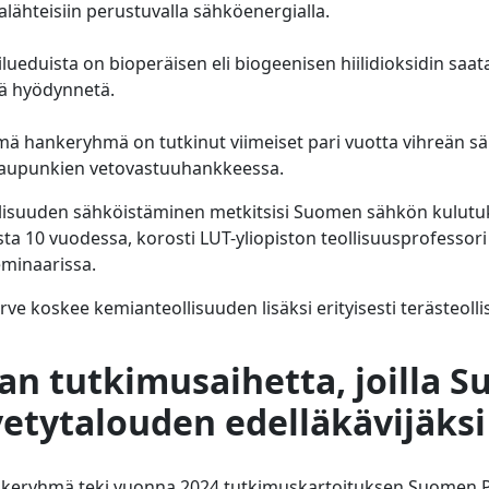
alähteisiin perustuvalla sähköenergialla.
lueduista on bioperäisen eli biogeenisen hiilidioksidin saat
elä hyödynnetä.
 hankeryhmä on tutkinut viimeiset pari vuotta vihreän s
kaupunkien vetovastuuhankkeessa.
llisuuden sähköistäminen metkitsisi Suomen sähkön kulut
ta 10 vuodessa, korosti LUT-yliopiston teollisuusprofessor
eminaarissa.
ve koskee kemianteollisuuden lisäksi erityisesti terästeolli
n tutkimusaihetta, joilla S
etytalouden edelläkävijäksi
nkeryhmä teki vuonna 2024 tutkimuskartoituksen Suomen P