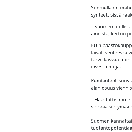
Suomella on mahdo
synteettisissä raa
– Suomen teollisuus
aineista, kertoo p
EU:n päästökauppa
laivaliikenteessä 
tarve kasvaa monin
investointeja.
Kemianteollisuus 
alan osuus viennis
– Haastattelimme 
vihreää siirtymää
Suomen kannattais
tuotantopotentiaal