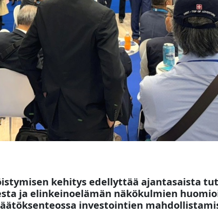
istymisen kehitys edellyttää ajantasaista tu
esta ja elinkeinoelämän näkökulmien huomio
 päätöksenteossa investointien mahdollistami