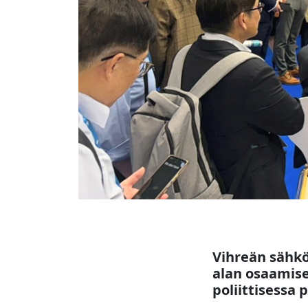
Vihreän sähkö
alan osaamis
poliittisessa