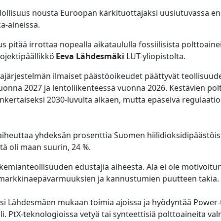
llisuus nousta Euroopan kärkituottajaksi uusiutuvassa en
ka-aineissa.
 pitää irrottaa nopealla aikataululla fossiilisista polttoaine
rojektipäällikkö
Eeva Lähdesmäki
LUT-yliopistolta.
järjestelmän ilmaiset päästöoikeudet päättyvät teollisuud
vuonna 2027 ja lentoliikenteessä vuonna 2026. Kestävien po
kertaiseksi 2030-luvulta alkaen, mutta epäselvä regulaatio
aiheuttaa yhdeksän prosenttia Suomen hiilidioksidipäästöis
tä oli maan suurin, 24 %.
kemianteollisuuden edustajia aiheesta. Ala ei ole motivoit
 markkinaepävarmuuksien ja kannustumien puutteen takia.
i Lähdesmäen mukaan toimia ajoissa ja hyödyntää Power-t
i. PtX-teknologioissa vetyä tai synteettisiä polttoaineita va