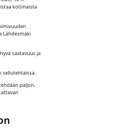
vistaa kotimaista
 toimivuuden
eva Lähdesmäki
hyvä saatavuus ja
 sellutehtaissa.
tehdään paljon.
kattavan
on