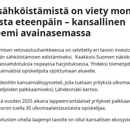
sähköistämistä on viety mo
ta eteenpäin – kansallinen
eemi avainasemassa
misen vetovastuuhankkeessa on selvitetty eri tavoin invest
eän sähköistämisen edistämiseksi. Kaakkois-Suomen näköku
aisuehdotuksia nopeassa harjoituksessa. Yhdeksi toimenpite
invälisiä opiskelijoita sijoittumaan alueelle.
deoitiin kansainvälisyysseteli, jolla tuetaan yrityksiä ulkoma
lijoiden palkkaamiseksi, Lähdesmäki kertoo.
ttä vuoden 2025 aikana lappeenrantalaiset yritykset palkka
euron tuella 30 ulkomaalaistaustaista opiskelijaa.
toitusten ohella laajempi tavoite on ollut kansallisen ekosys