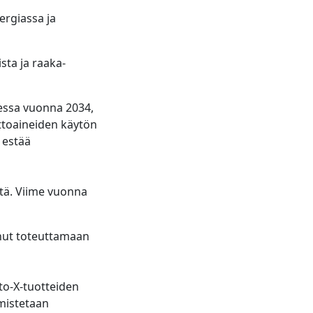
ergiassa ja
ista ja raaka-
essa vuonna 2034,
lttoaineiden käytön
 estää
tä. Viime vuonna
unut toteuttamaan
o-X-tuotteiden
lmistetaan