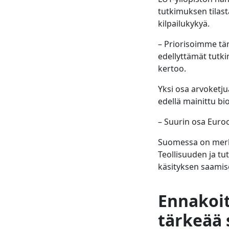
tutkimuksen tilast
kilpailukykyä.
– Priorisoimme tä
edellyttämät tutki
kertoo.
Yksi osa arvoketj
edellä mainittu bi
– Suurin osa Euroo
Suomessa on merki
Teollisuuden ja tu
käsityksen saamis
Ennakoit
tärkeää s