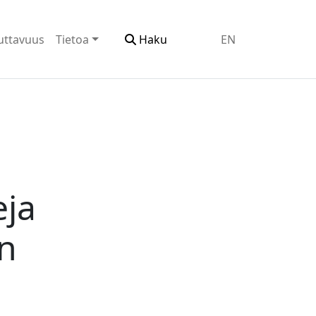
uttavuus
Tietoa
Haku
EN
eja
on