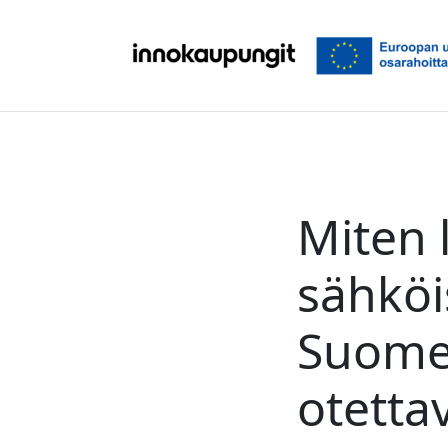
Siirry sisältöön
Miten 
sähköi
Suomee
otetta