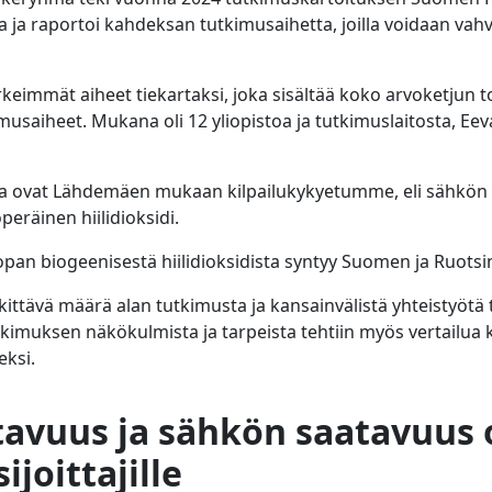
a ja raportoi kahdeksan tutkimusaihetta, joilla voidaan vah
rkeimmät aiheet tiekartaksi, joka sisältää koko arvoketjun
musaiheet. Mukana oli 12 yliopistoa ja tutkimuslaitosta, E
ua ovat Lähdemäen mukaan kilpailukykyetumme, eli sähkön 
operäinen hiilidioksidi.
pan biogeenisestä hiilidioksidista syntyy Suomen ja Ruotsin
ttävä määrä alan tutkimusta ja kansainvälistä yhteistyötä 
tkimuksen näkökulmista ja tarpeista tehtiin myös vertailua 
eksi.
avuus ja sähkön saatavuus 
ijoittajille