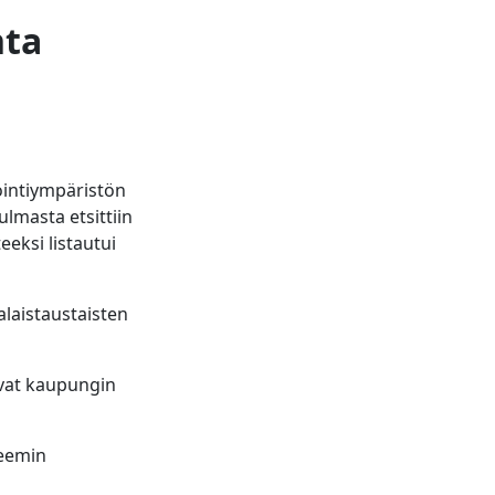
nta
ointiympäristön
lmasta etsittiin
eksi listautui
alaistaustaisten
avat kaupungin
teemin