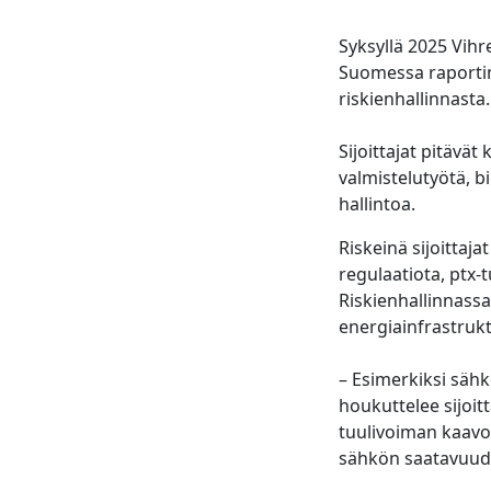
Syksyllä 2025 Vih
Suomessa raportin, 
riskienhallinnasta
Sijoittajat pitävä
valmistelutyötä, bi
hallintoa.
Riskeinä sijoitta
regulaatiota, ptx-
Riskienhallinnassa
energiainfrastruk
– Esimerkiksi sähk
houkuttelee sijoit
tuulivoiman kaavo
sähkön saatavuud