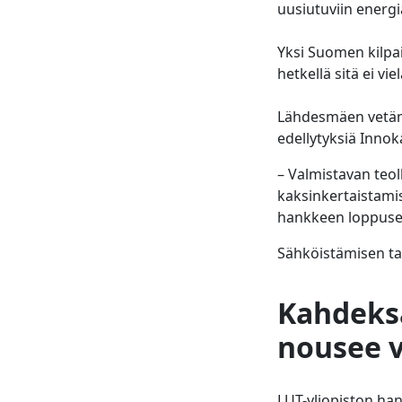
uusiutuviin energi
Yksi Suomen kilpai
hetkellä sitä ei vi
Lähdesmäen vetämä
edellytyksiä Inno
– Valmistavan teo
kaksinkertaistamis
hankkeen loppus
Sähköistämisen tar
Kahdeksa
nousee v
LUT-yliopiston ha