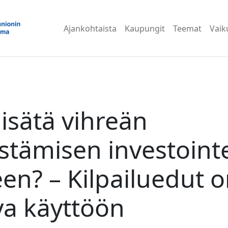
Ajankohtaista
Kaupungit
Teemat
Vaik
lisätä vihreän
stämisen investoint
n? – Kilpailuedut 
va käyttöön