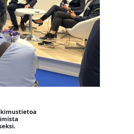
tkimustietoa
imista
seksi.