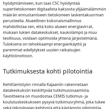
hyödyntämiseen, kun taas CSC hyödyntää
supertietokoneen digitaalista kaksosta ylijäämälämmön
määrän ennustamiseen tietokoneen laskentakuorman
perusteella. Alueellinen kokonaismallinnus
mahdollistaa sen, että koko alueen energiavirrat,
mukaan lukien datakeskukset, kaukolämpö ja muu
teollisuus, voidaan optimoida yhtenä järjestelmänä.
Tuloksena on tehokkaampi energiankäyttö ja
paremmat edellytykset uusien ratkaisujen
käyttöönottoon.
Tutkimuksesta kohti pilotointia
Kehittämistyön rinnalla Kajaaniin rakennetaan
datakeskuksiin keskittyvää tutkimusosaamista.
Tavoitteena on muodostaa CEMIS tutkimus- ja
koulutuskeskukseen pysyvä tutkimusryhmä, joka tukee
sekä teknologian kehitystä että käytännön pilotointia.