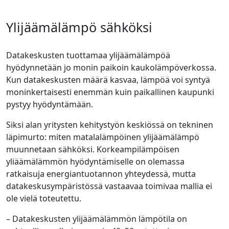
Ylijäämälämpö sähköksi
Datakeskusten tuottamaa ylijäämälämpöä
hyödynnetään jo monin paikoin kaukolämpöverkossa.
Kun datakeskusten määrä kasvaa, lämpöä voi syntyä
moninkertaisesti enemmän kuin paikallinen kaupunki
pystyy hyödyntämään.
Siksi alan yritysten kehitystyön keskiössä on tekninen
läpimurto: miten matalalämpöinen ylijäämälämpö
muunnetaan sähköksi. Korkeampilämpöisen
yliäämälämmön hyödyntämiselle on olemassa
ratkaisuja energiantuotannon yhteydessä, mutta
datakeskusympäristössä vastaavaa toimivaa mallia ei
ole vielä toteutettu.
– Datakeskusten ylijäämälämmön lämpötila on