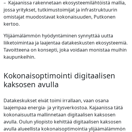
– Kajaanissa rakennetaan ekosysteemilähtöistä mallia,
jossa yritykset, tutkimustoimijat ja infrastruktuurin
omistajat muodostavat kokonaisuuden, Putkonen
kertoo.
Ylijäämälämmön hyödyntäminen synnyttää uutta
liiketoimintaa ja laajentaa datakeskusten ekosysteemiä.
Tavoitteena on konsepti, joka voidaan monistaa muihin
kaupunkeihin.
Kokonaisoptimointi digitaalisen
kaksosen avulla
Datakeskukset eivät toimi irrallaan, vaan osana
laajempaa energia- ja yritysverkostoa. Kajaanissa tätä
kokonaisuutta mallinnetaan digitaalisen kaksosen
avulla. Oulun yliopisto kehittää digitaalisen kaksosen
avulla alueellista kokonaisoptimointia ylijäämälämmön