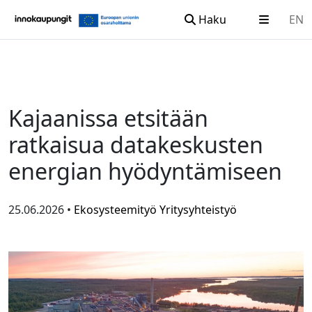
Haku
EN
Siirry sisältöön
Kajaanissa etsitään
ratkaisua datakeskusten
energian hyödyntämiseen
25.06.2026 •
Ekosysteemityö
Yritysyhteistyö