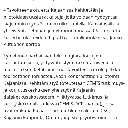
– Tavoitteena on, että Kajaanissa kehitetään ja
pilotoidaan uusia ratkaisuja, joita voidaan hyödyntää
laajemmin myös Suomen ulkopuolella. Kansainvälistä
yhteistyötä tehdään jo nyt muun muassa CSC:n kautta
supertietokoneiden digital twin -mallinnuksessa, Jouko
Putkonen kertoo.
Työ etenee parhaillaan teknologiaratkaisujen
kartoittamisena, yritysyhteistyön rakentamisena ja
mallinnuksen kehittämisenä. Tavoitteena ei ole pelkkä
teoreettinen tarkastelu, vaan konkreettinen pilotointi
Kajaanissa. Kehittämistyö toteutetaan CEMIS tutkimuys-
ja koulutuskeskuksen yheistyönä Kajaanin
datakeskusekosysteemiin liittyvässä tutkimus- ja
kehityskokonaisuudessa (CEMIS-DCR -hanke), jossa
ovat mukana Kajaanin ammattikorkeakoulu, CSC,
Kajaanin kaupunki, Oulun yliopisto ja yritystoimijoita.