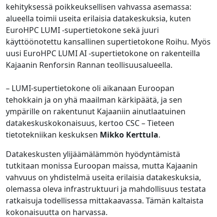
kehityksessä poikkeuksellisen vahvassa asemassa:
alueella toimii useita erilaisia datakeskuksia, kuten
EuroHPC LUMI -supertietokone sekä juuri
käyttöönotettu kansallinen supertietokone Roihu. Myös
uusi EuroHPC LUMI AI -supertietokone on rakenteilla
Kajaanin Renforsin Rannan teollisuusalueella.
– LUMI-supertietokone oli aikanaan Euroopan
tehokkain ja on yhä maailman kärkipäätä, ja sen
ympärille on rakentunut Kajaaniin ainutlaatuinen
datakeskuskokonaisuus, kertoo CSC – Tieteen
tietotekniikan keskuksen
Mikko Kerttula
.
Datakeskusten ylijäämälämmön hyödyntämistä
tutkitaan monissa Euroopan maissa, mutta Kajaanin
vahvuus on yhdistelmä useita erilaisia datakeskuksia,
olemassa oleva infrastruktuuri ja mahdollisuus testata
ratkaisuja todellisessa mittakaavassa. Tämän kaltaista
kokonaisuutta on harvassa.