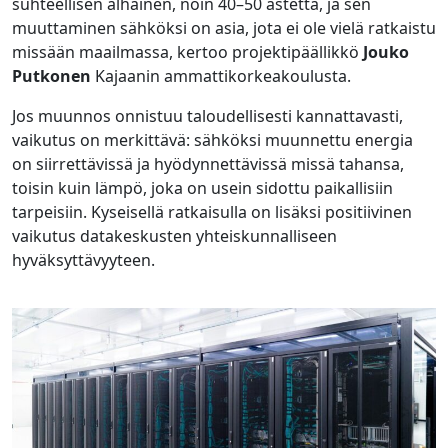
suhteellisen alhainen, noin 40–50 astetta, ja sen
muuttaminen sähköksi on asia, jota ei ole vielä ratkaistu
missään maailmassa, kertoo projektipäällikkö
Jouko
Putkonen
Kajaanin ammattikorkeakoulusta.
Jos muunnos onnistuu taloudellisesti kannattavasti,
vaikutus on merkittävä: sähköksi muunnettu energia
on siirrettävissä ja hyödynnettävissä missä tahansa,
toisin kuin lämpö, joka on usein sidottu paikallisiin
tarpeisiin. Kyseisellä ratkaisulla on lisäksi positiivinen
vaikutus datakeskusten yhteiskunnalliseen
hyväksyttävyyteen.