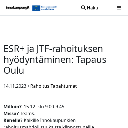
Haku
Siirry sisältöön
ESR+ ja JTF-rahoituksen
hyödyntäminen: Tapaus
Oulu
14.11.2023 •
Rahoitus
Tapahtumat
Milloin?
15.12. klo 9.00-9.45
Missä?
Teams.
Kenelle?
Kaikille Innokaupunkien
rahoitusmahdollisuuksista kiinnostuneille