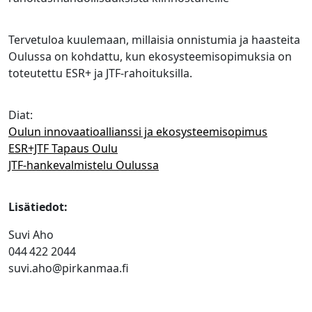
Tervetuloa kuulemaan, millaisia onnistumia ja haasteita
Oulussa on kohdattu, kun ekosysteemisopimuksia on
toteutettu ESR+ ja JTF-rahoituksilla.
Diat:
Oulun innovaatioallianssi ja ekosysteemisopimus
ESR+JTF Tapaus Oulu
JTF-hankevalmistelu Oulussa
Lisätiedot:
Suvi Aho
044 422 2044
suvi.aho@pirkanmaa.fi