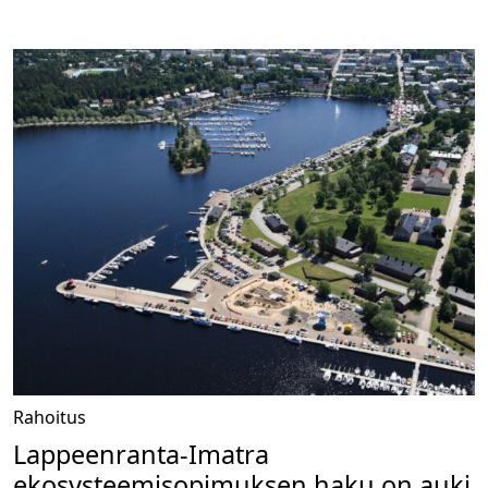
Rahoitus
Lappeenranta-Imatra
ekosysteemisopimuksen haku on auki