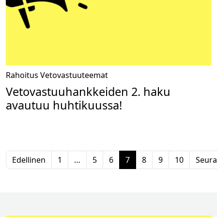
Rahoitus
Vetovastuuteemat
Vetovastuuhankkeiden 2. haku
avautuu huhtikuussa!
Edellinen
1
…
5
6
7
8
9
10
Seura