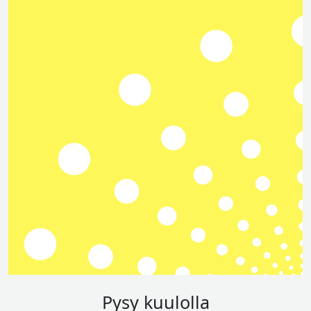
Pysy kuulolla