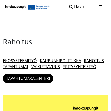
Haku
Siirry sisältöön
Rahoitus
EKOSYSTEEMITYÖ
KAUPUNKIPOLITIIKKA
RAHOITUS
TAPAHTUMAT
VAIKUTTAVUUS
YRITYSYHTEISTYÖ
TAPAHTUMAKALENTERI