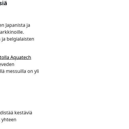
siä
n Japanista ja
arkkinoille.
ja belgialaisten
tolla Aquatech
teveden
lä messuilla on yli
distää kestäviä
t yhteen