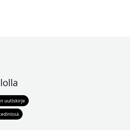
lolla
n uutiskirje
kedinissä