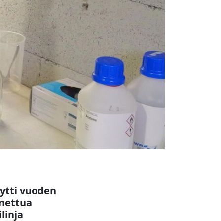
ytti vuoden
nettua
linja