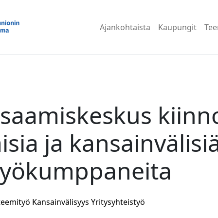
Ajankohtaista
Kaupungit
Te
saamiskeskus kiinn
isia ja kansainvälisi
styökumppaneita
teemityö
Kansainvälisyys
Yritysyhteistyö