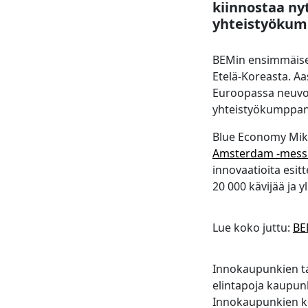
kiinnostaa nyt
yhteistyökum
BEMin ensimmäiset 
Etelä-Koreasta. Aa
Euroopassa neuvott
yhteistyökumppan
Blue Economy Mikke
Amsterdam -messu
innovaatioita esitt
20 000 kävijää ja yl
Lue koko juttu:
BE
Innokaupunkien ta
elintapoja kaupunk
Innokaupunkien ke