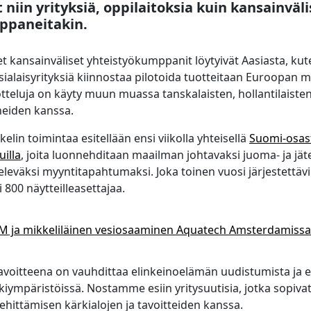
 niin yrityksiä, oppilaitoksia kuin kansainväli
ppaneitakin.
kansainväliset yhteistyökumppanit löytyivät Aasiasta, kute
sialaisyrityksiä kiinnostaa pilotoida tuotteitaan Euroopan m
eluja on käyty muun muassa tanskalaisten, hollantilaisten 
eiden kanssa.
lin toimintaa esitellään ensi viikolla yhteisellä
Suomi-osas
illa
, joita luonnehditaan maailman johtavaksi juoma- ja jä
eleväksi myyntitapahtumaksi. Joka toinen vuosi järjestettävil
i 800 näytteilleasettajaa.
M ja mikkeliläinen vesiosaaminen Aquatech Amsterdamissa
voitteena on vauhdittaa elinkeinoelämän uudistumista ja e
iympäristöissä. Nostamme esiin yritysuutisia, jotka sopiva
hittämisen kärkialojen ja tavoitteiden kanssa.