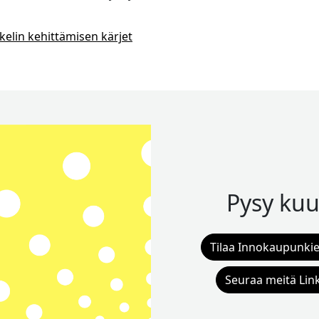
elin kehittämisen kärjet
Pysy kuu
Tilaa Innokaupunkie
Seuraa meitä Lin