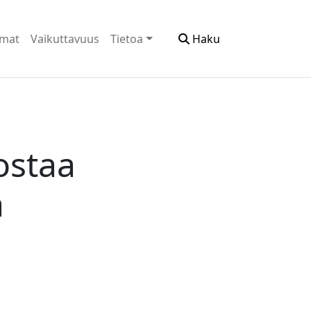
emat
Vaikuttavuus
Tietoa
Haku
ostaa
ä