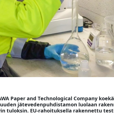
 AWA Paper and Technological Company koekä
n uuden jätevedenpuhdistamon luolaan raken
vin tuloksin. EU-rahoituksella rakennettu testi