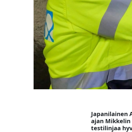
Japanilainen
ajan Mikkeli
testilinjaa hy