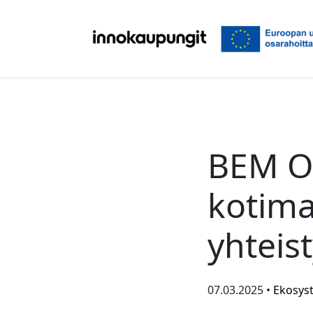
Siirry sisältöön
BEM O
kotima
yhtei
07.03.2025 •
Ekosys