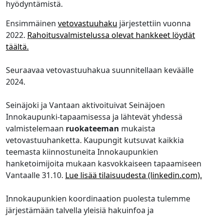
hyödyntämistä.
Ensimmäinen
vetovastuuhaku
järjestettiin vuonna
2022.
Rahoitusvalmistelussa olevat hankkeet löydät
täältä.
Seuraavaa vetovastuuhakua suunnitellaan keväälle
2024.
Seinäjoki ja Vantaan aktivoituivat Seinäjoen
Innokaupunki-tapaamisessa ja lähtevät yhdessä
valmistelemaan
ruokateeman
mukaista
vetovastuuhanketta. Kaupungit kutsuvat kaikkia
teemasta kiinnostuneita Innokaupunkien
hanketoimijoita mukaan kasvokkaiseen tapaamiseen
Vantaalle 31.10.
Lue lisää tilaisuudesta (linkedin.com).
Innokaupunkien koordinaation puolesta tulemme
järjestämään talvella yleisiä hakuinfoa ja