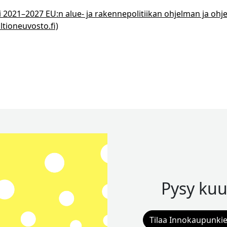
 2021–2027 EU:n alue- ja rakennepolitiikan ohjelman ja o
tioneuvosto.fi)
Pysy kuu
Tilaa Innokaupunkie