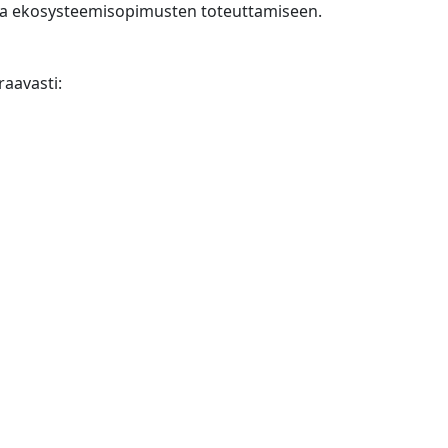
roa ekosysteemisopimusten toteuttamiseen.
raavasti: