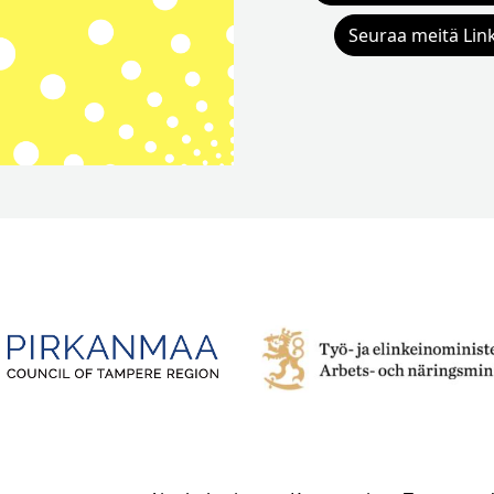
Seuraa meitä Lin