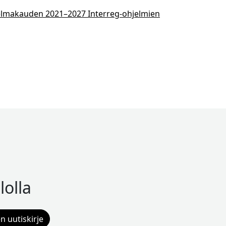
hjelmakauden 2021–2027 Interreg-ohjelmien
lolla
n uutiskirje