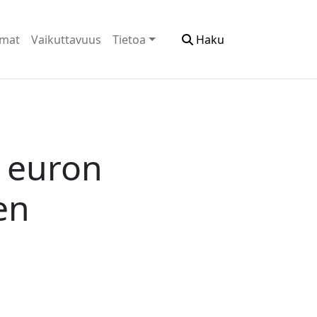
emat
Vaikuttavuus
Tietoa
Haku
n euron
en