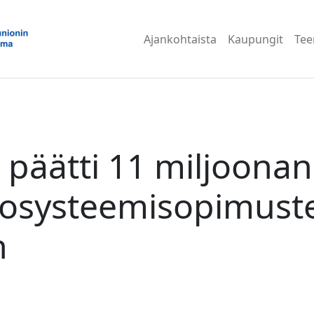
Ajankohtaista
Kaupungit
Te
 päätti 11 miljoona
kosysteemisopimust
n