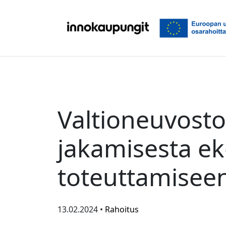
Siirry sisältöön
Valtioneuvosto
jakamisesta e
toteuttamisee
13.02.2024 •
Rahoitus