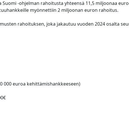
ava Suomi -ohjelman rahoitusta yhteensä 11,5 miljoonaa eu
stuuhankkeille myönnettiin 2 miljoonan euron rahoitus.
imusten rahoituksen, joka jakautuu vuoden 2024 osalta seu
 200 000 euroa kehittämishankkeeseen)
00€