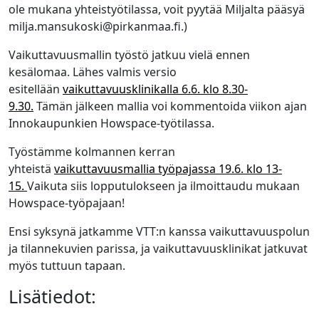
ole mukana yhteistyötilassa, voit pyytää Miljalta pääsyä
milja.mansukoski@pirkanmaa.fi.)
Vaikuttavuusmallin työstö jatkuu vielä ennen
kesälomaa. Lähes valmis versio
esitellään
vaikuttavuusklinikalla 6.6. klo 8.30-
9.30.
Tämän jälkeen mallia voi kommentoida viikon ajan
Innokaupunkien Howspace-työtilassa.
Työstämme kolmannen kerran
yhteistä
vaikuttavuusmallia työpajassa 19.6. klo 13-
15.
Vaikuta siis lopputulokseen ja ilmoittaudu mukaan
Howspace-työpajaan!
Ensi syksynä jatkamme VTT:n kanssa vaikuttavuuspolun
ja tilannekuvien parissa, ja vaikuttavuusklinikat jatkuvat
myös tuttuun tapaan.
Lisätiedot: